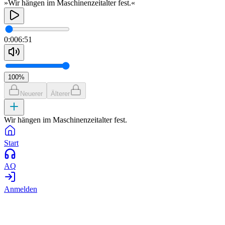
»Wir hängen im Maschinenzeitalter fest.«
0:00
6:51
100
%
Neuerer
Älterer
Wir hängen im Maschinenzeitalter fest.
Start
AQ
Anmelden