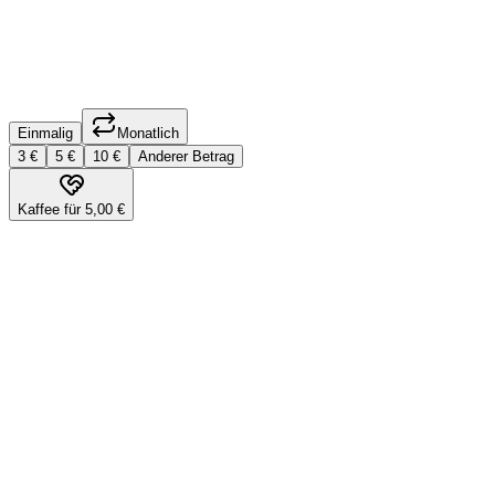
Einmalig
Monatlich
3
€
5
€
10
€
Anderer Betrag
Kaffee für 5,00 €