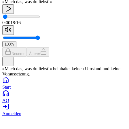
»Mach das, was du liebst!«
0:00
18:16
100
%
Neuerer
Älterer
»Mach das, was du liebst!« beinhaltet keinen Umstand und keine
Voraussetzung.
Start
AQ
Anmelden