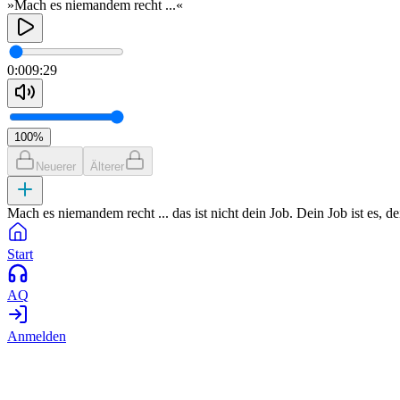
»Mach es niemandem recht ...«
0:00
9:29
100
%
Neuerer
Älterer
Mach es niemandem recht ... das ist nicht dein Job. Dein Job ist es, de
Start
AQ
Anmelden