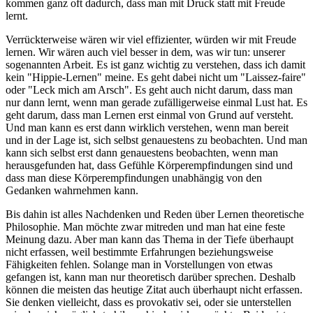
kommen ganz oft dadurch, dass man mit Druck statt mit Freude
lernt.
Verrückterweise wären wir viel effizienter, würden wir mit Freude
lernen. Wir wären auch viel besser in dem, was wir tun: unserer
sogenannten Arbeit. Es ist ganz wichtig zu verstehen, dass ich damit
kein "Hippie-Lernen" meine. Es geht dabei nicht um "Laissez-faire"
oder "Leck mich am Arsch". Es geht auch nicht darum, dass man
nur dann lernt, wenn man gerade zufälligerweise einmal Lust hat. Es
geht darum, dass man Lernen erst einmal von Grund auf versteht.
Und man kann es erst dann wirklich verstehen, wenn man bereit
und in der Lage ist, sich selbst genauestens zu beobachten. Und man
kann sich selbst erst dann genauestens beobachten, wenn man
herausgefunden hat, dass Gefühle Körperempfindungen sind und
dass man diese Körperempfindungen unabhängig von den
Gedanken wahrnehmen kann.
Bis dahin ist alles Nachdenken und Reden über Lernen theoretische
Philosophie. Man möchte zwar mitreden und man hat eine feste
Meinung dazu. Aber man kann das Thema in der Tiefe überhaupt
nicht erfassen, weil bestimmte Erfahrungen beziehungsweise
Fähigkeiten fehlen. Solange man in Vorstellungen von etwas
gefangen ist, kann man nur theoretisch darüber sprechen. Deshalb
können die meisten das heutige Zitat auch überhaupt nicht erfassen.
Sie denken vielleicht, dass es provokativ sei, oder sie unterstellen