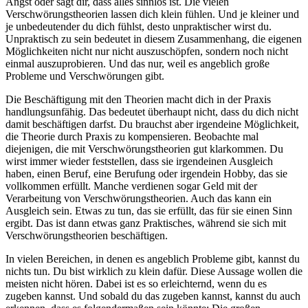
Angst oder sagt dir, dass alles sinnlos ist. Die vielen
Verschwörungstheorien lassen dich klein fühlen. Und je kleiner und
je unbedeutender du dich fühlst, desto unpraktischer wirst du.
Unpraktisch zu sein bedeutet in diesem Zusammenhang, die eigenen
Möglichkeiten nicht nur nicht auszuschöpfen, sondern noch nicht
einmal auszuprobieren. Und das nur, weil es angeblich große
Probleme und Verschwörungen gibt.
Die Beschäftigung mit den Theorien macht dich in der Praxis
handlungsunfähig. Das bedeutet überhaupt nicht, dass du dich nicht
damit beschäftigen darfst. Du brauchst aber irgendeine Möglichkeit,
die Theorie durch Praxis zu kompensieren. Beobachte mal
diejenigen, die mit Verschwörungstheorien gut klarkommen. Du
wirst immer wieder feststellen, dass sie irgendeinen Ausgleich
haben, einen Beruf, eine Berufung oder irgendein Hobby, das sie
vollkommen erfüllt. Manche verdienen sogar Geld mit der
Verarbeitung von Verschwörungstheorien. Auch das kann ein
Ausgleich sein. Etwas zu tun, das sie erfüllt, das für sie einen Sinn
ergibt. Das ist dann etwas ganz Praktisches, während sie sich mit
Verschwörungstheorien beschäftigen.
In vielen Bereichen, in denen es angeblich Probleme gibt, kannst du
nichts tun. Du bist wirklich zu klein dafür. Diese Aussage wollen die
meisten nicht hören. Dabei ist es so erleichternd, wenn du es
zugeben kannst. Und sobald du das zugeben kannst, kannst du auch