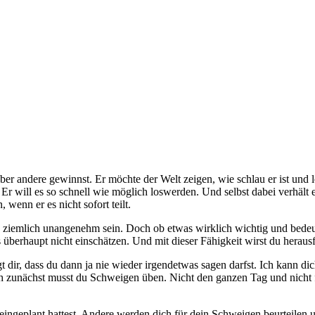
über andere gewinnst. Er möchte der Welt zeigen, wie schlau er ist und
t. Er will es so schnell wie möglich loswerden. Und selbst dabei verhält
, wenn er es nicht sofort teilt.
 ziemlich unangenehm sein. Doch ob etwas wirklich wichtig und bedeut
überhaupt nicht einschätzen. Und mit dieser Fähigkeit wirst du herausfi
 dir, dass du dann ja nie wieder irgendetwas sagen darfst. Ich kann dic
ch zunächst musst du Schweigen üben. Nicht den ganzen Tag und nicht
eingeplant hattest. Andere werden dich für dein Schweigen beurteilen 