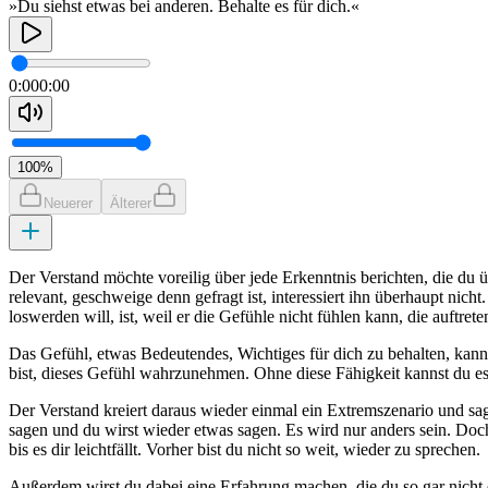
»Du siehst etwas bei anderen. Behalte es für dich.«
0:00
0:00
100
%
Neuerer
Älterer
Der Verstand möchte voreilig über jede Erkenntnis berichten, die du 
relevant, geschweige denn gefragt ist, interessiert ihn überhaupt nich
loswerden will, ist, weil er die Gefühle nicht fühlen kann, die auftreten
Das Gefühl, etwas Bedeutendes, Wichtiges für dich zu behalten, kann
bist, dieses Gefühl wahrzunehmen. Ohne diese Fähigkeit kannst du es 
Der Verstand kreiert daraus wieder einmal ein Extremszenario und sagt
sagen und du wirst wieder etwas sagen. Es wird nur anders sein. Do
bis es dir leichtfällt. Vorher bist du nicht so weit, wieder zu sprechen.
Außerdem wirst du dabei eine Erfahrung machen, die du so gar nicht 