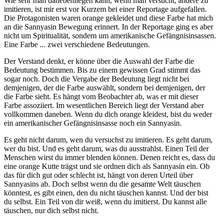
Wie sehr man danebenliegen kann, wenn man versucht, andere zu
imitieren, ist mir erst vor Kurzem bei einer Reportage aufgefallen.
Die Protagonisten waren orange gekleidet und diese Farbe hat mich
an die Sannyasin Bewegung erinnert. In der Reportage ging es aber
nicht um Spiritualität, sondern um amerikanische Gefängnisinsassen.
Eine Farbe ... zwei verschiedene Bedeutungen.
Der Verstand denkt, er könne über die Auswahl der Farbe die
Bedeutung bestimmen. Bis zu einem gewissen Grad stimmt das
sogar noch. Doch die Vergabe der Bedeutung liegt nicht bei
demjenigen, der die Farbe auswählt, sondern bei demjenigen, der
die Farbe sieht. Es hängt vom Beobachter ab, was er mit dieser
Farbe assoziiert. Im wesentlichen Bereich liegt der Verstand aber
vollkommen daneben. Wenn du dich orange kleidest, bist du weder
ein amerikanischer Gefängnisinsasse noch ein Sannyasin.
Es geht nicht darum, wen du versuchst zu imitieren. Es geht darum,
wer du bist. Und es geht darum, was du ausstrahlst. Einen Teil der
Menschen wirst du immer blenden können. Denen reicht es, dass du
eine orange Kutte trägst und sie ordnen dich als Sannyasin ein. Ob
das für dich gut oder schlecht ist, hängt von deren Urteil über
Sannyasins ab. Doch selbst wenn du die gesamte Welt täuschen
könntest, es gibt einen, den du nicht täuschen kannst. Und der bist
du selbst. Ein Teil von dir weiß, wenn du imitierst. Du kannst alle
täuschen, nur dich selbst nicht.