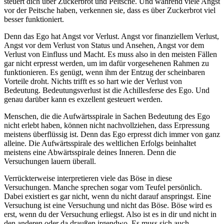
steuert dich über Zuckerbrot und Peitsche. Und während viele Angst
vor der Peitsche haben, verkennen sie, dass es über Zuckerbrot viel
besser funktioniert.
Denn das Ego hat Angst vor Verlust. Angst vor finanziellem Verlust,
Angst vor dem Verlust von Status und Ansehen, Angst vor dem
Verlust von Einfluss und Macht. Es muss also in den meisten Fällen
gar nicht erpresst werden, um im dafür vorgesehenen Rahmen zu
funktionieren. Es genügt, wenn ihm der Entzug der scheinbaren
Vorteile droht. Nichts trifft es so hart wie der Verlust von
Bedeutung. Bedeutungsverlust ist die Achillesferse des Ego. Und
genau darüber kann es exzellent gesteuert werden.
Menschen, die die Aufwärtsspirale in Sachen Bedeutung des Ego
nicht erlebt haben, können nicht nachvollziehen, dass Erpressung
meistens überflüssig ist. Denn das Ego erpresst dich immer von ganz
alleine. Die Aufwärtsspirale des weltlichen Erfolgs beinhaltet
meistens eine Abwärtsspirale deines Inneren. Denn die
Versuchungen lauern überall.
Verrückterweise interpretieren viele das Böse in diese
Versuchungen. Manche sprechen sogar vom Teufel persönlich.
Dabei existiert es gar nicht, wenn du nicht darauf anspringst. Eine
Versuchung ist eine Versuchung und nicht das Böse. Böse wird es
erst, wenn du der Versuchung erliegst. Also ist es in dir und nicht in
den anderen oder da draußen irgendwo. Es muss sich auch