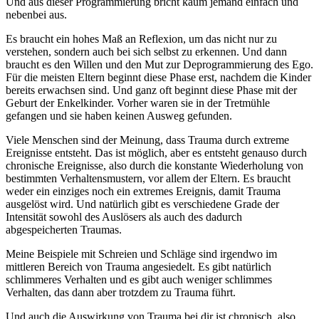
Und aus dieser Programmierung bricht kaum jemand einfach und
nebenbei aus.
Es braucht ein hohes Maß an Reflexion, um das nicht nur zu
verstehen, sondern auch bei sich selbst zu erkennen. Und dann
braucht es den Willen und den Mut zur Deprogrammierung des Ego.
Für die meisten Eltern beginnt diese Phase erst, nachdem die Kinder
bereits erwachsen sind. Und ganz oft beginnt diese Phase mit der
Geburt der Enkelkinder. Vorher waren sie in der Tretmühle
gefangen und sie haben keinen Ausweg gefunden.
Viele Menschen sind der Meinung, dass Trauma durch extreme
Ereignisse entsteht. Das ist möglich, aber es entsteht genauso durch
chronische Ereignisse, also durch die konstante Wiederholung von
bestimmten Verhaltensmustern, vor allem der Eltern. Es braucht
weder ein einziges noch ein extremes Ereignis, damit Trauma
ausgelöst wird. Und natürlich gibt es verschiedene Grade der
Intensität sowohl des Auslösers als auch des dadurch
abgespeicherten Traumas.
Meine Beispiele mit Schreien und Schläge sind irgendwo im
mittleren Bereich von Trauma angesiedelt. Es gibt natürlich
schlimmeres Verhalten und es gibt auch weniger schlimmes
Verhalten, das dann aber trotzdem zu Trauma führt.
Und auch die Auswirkung von Trauma bei dir ist chronisch, also