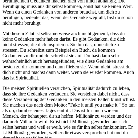
beruhigenden Gedanken machen dich von ihnen abhängig. Die
Beruhigung muss aus dir selbst kommen, sonst hat sie keinen Wert.
Wenn du einen Gedanken von anderen brauchst, um dich zu
beruhigen, bedeutet das, wenn der Gedanke wegfällt, bist du schon
nicht mehr beruhigt.
Mit diesem Zitat ist seltsamerweise auch nicht gemeint, dass du
keine Gedanken mehr haben darfst. Es gibt Gedanken, die dich
nicht stressen, die dich inspirieren. Sie tun das, ohne dich zu
stressen. Du schreibst zum Beispiel ein Buch, da kommen
Gedanken zu dir und du schreibst sie auf. Du hast dann sehr
wahrscheinlich auch herausgefunden, wie diese Gedanken am
besten zu dir kommen und dann fließen sie. Wenn nicht, stresst du
dich nicht und machst dann weiter, wenn sie wieder kommen. Auch
das ist Spiritualität.
Die meisten Spirituellen versuchen, Spiritualität dadurch zu leben,
dass sie ihre Gedanken verändern. Sie verstehen dabei nicht, dass
diese Veränderung der Gedanken in den meisten Fällen künstlich ist.
Sie machen das nach dem Motto: "Fake it until you make it." So tun
als ob, damit es eines Tages eintritt. Das ist für mich wie ein
Mensch, der behauptet, dir zu helfen, Millionär zu werden und der
dadurch Millionär wird. Er ist nicht Millionär geworden aus sich
selbst heraus und weil er weiß, wie es für ihn selbst funktioniert. Er
ist Millionär geworden, weil er dir etwas versprochen hat und du