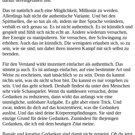
darauf hereingefallen bist.
Das ist natürlich auch eine Möglichkeit, Millionär zu werden.
Allerdings halt nicht die authentische Variante. Und bei den
Spirituellen, die so tun als ob, indem sie ihre Sprache verändern,
verhält es sich genau so. Es ist nicht authentisch. Es ist künstlich und
gespielt und fühlt sich nicht echt an. Andere wiederum versuchen,
ihre Energie zu manipulieren. Sie versuchen, ihre Schwingung zu
erhöhen. Auch das ist künstlich. Die wenigsten erlauben sich, so zu
sein, wie sie sind, um dabei ihren inneren Kampf mit sich selbst zu
beenden.
Für den Verstand wirkt inszeniert einfacher als authentisch. Das
stimmt ja auch. Es ist anfangs einfacher, auf eine bestimmte Art und
Weise zu erscheinen, statt tatsächlich so zu sein. Denn du kannst
nichts sein, was du nicht schon bist. Du kannst es nur vorgeben zu
sein. Und das geht schnell. Deshalb findest du unter den Menschen
sehr viele Schauspieler. Wenn du stattdessen versuchst, deine
Gedanken zu reduzieren, dann wirkt das anfangs wie eine
unmögliche, unlösbare Aufgabe. Es gibt aber einen Trick. Und
zwar, indem du dich auf das konzentrierst, was die Gedanken
auslöst. Und das sind deine Körperempfindungen. Sie sind der
einzige Grund für deine Gedanken. Zumindest für diejenigen
Gedanken, die ich mit dem heutigen Zitat meine.
Banale und kreative Gedanken sind damit nicht gemeint. Ob du jetzt