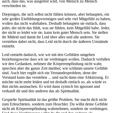
auch, dass das, was ausgelöst wird, von Mensch zu Mensch
verschieden ist.
Diejenigen, die sich selbst nicht fühlen können, aber behaupten, ein
sehr großes Einfühlungsvermögen und sehr viel Mitgefühl zu haben,
wollen das nicht wahrhaben. Deshalb behaupten sie einfach, dass
jeder, der nicht das fühlt, was sie fühlen, kein Mitgefühl habe. Jeder,
der nicht so leidet wie sie, kann kein guter Mensch sein. Sie stellen
ihr Mitleid und damit ihr Leid über alles und alle anderen. Sie
verstehen dabei nicht, dass Leid nicht durch die äußeren Umstände
entsteht.
Leid entsteht dadurch, wie wir mit den Gefühlen umgehen
beziehungsweise dass wir sie verdrängen wollen. Dadurch verfallen
wir den Gedanken, nehmen die Körperempfindung nicht wahr,
sprechen aber die ganze Zeit darüber, wie schlimm unsere Gefühle
sind. Auch hier ergibt sich ein Verstandesproblem, denn der
Verstand kann das verstehen ... und sucht dann eine Abkürzung. Er
möchte nicht mehr leiden und tut deshalb einfach so, als würde es
ihm nichts ausmachen. Er wird dann zynisch bis ignorant und
verkauft dir und den anderen das als Spiritualität.
Gespielte Spiritualität ist das größte Problem. Sie macht dich nicht
zum Erleuchteten, sondern zum Heuchler. Du willst deine Gefühle
nicht als Körperempfindung wahrnehmen, sondern sie verdrängen.