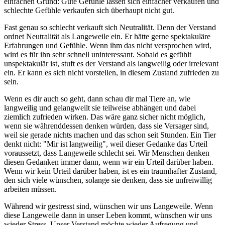
einfachen Grund: Gute Gefühle lassen sich einfacher verkaufen und
schlechte Gefühle verkaufen sich überhaupt nicht gut.
Fast genau so schlecht verkauft sich Neutralität. Denn der Verstand
ordnet Neutralität als Langeweile ein. Er hätte gerne spektakuläre
Erfahrungen und Gefühle. Wenn ihm das nicht versprochen wird,
wird es für ihn sehr schnell uninteressant. Sobald es gefühlt
unspektakulär ist, stuft es der Verstand als langweilig oder irrelevant
ein. Er kann es sich nicht vorstellen, in diesem Zustand zufrieden zu
sein.
Wenn es dir auch so geht, dann schau dir mal Tiere an, wie
langweilig und gelangweilt sie teilweise abhängen und dabei
ziemlich zufrieden wirken. Das wäre ganz sicher nicht möglich,
wenn sie währenddessen denken würden, dass sie Versager sind,
weil sie gerade nichts machen und das schon seit Stunden. Ein Tier
denkt nicht: "Mir ist langweilig", weil dieser Gedanke das Urteil
voraussetzt, dass Langeweile schlecht sei. Wir Menschen denken
diesen Gedanken immer dann, wenn wir ein Urteil darüber haben.
Wenn wir kein Urteil darüber haben, ist es ein traumhafter Zustand,
den sich viele wünschen, solange sie denken, dass sie unfreiwillig
arbeiten müssen.
Während wir gestresst sind, wünschen wir uns Langeweile. Wenn
diese Langeweile dann in unser Leben kommt, wünschen wir uns
wieder Stress. Unser Verstand möchte wieder Aufregung und