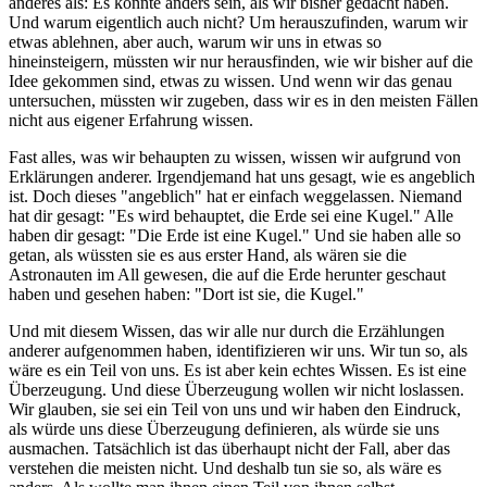
anderes als: Es könnte anders sein, als wir bisher gedacht haben.
Und warum eigentlich auch nicht? Um herauszufinden, warum wir
etwas ablehnen, aber auch, warum wir uns in etwas so
hineinsteigern, müssten wir nur herausfinden, wie wir bisher auf die
Idee gekommen sind, etwas zu wissen. Und wenn wir das genau
untersuchen, müssten wir zugeben, dass wir es in den meisten Fällen
nicht aus eigener Erfahrung wissen.
Fast alles, was wir behaupten zu wissen, wissen wir aufgrund von
Erklärungen anderer. Irgendjemand hat uns gesagt, wie es angeblich
ist. Doch dieses "angeblich" hat er einfach weggelassen. Niemand
hat dir gesagt: "Es wird behauptet, die Erde sei eine Kugel." Alle
haben dir gesagt: "Die Erde ist eine Kugel." Und sie haben alle so
getan, als wüssten sie es aus erster Hand, als wären sie die
Astronauten im All gewesen, die auf die Erde herunter geschaut
haben und gesehen haben: "Dort ist sie, die Kugel."
Und mit diesem Wissen, das wir alle nur durch die Erzählungen
anderer aufgenommen haben, identifizieren wir uns. Wir tun so, als
wäre es ein Teil von uns. Es ist aber kein echtes Wissen. Es ist eine
Überzeugung. Und diese Überzeugung wollen wir nicht loslassen.
Wir glauben, sie sei ein Teil von uns und wir haben den Eindruck,
als würde uns diese Überzeugung definieren, als würde sie uns
ausmachen. Tatsächlich ist das überhaupt nicht der Fall, aber das
verstehen die meisten nicht. Und deshalb tun sie so, als wäre es