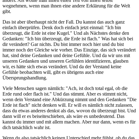
anders. Als wollte man ihnen einen Teil von ihnen selbst
wegnehmen, wenn man ihnen eine andere Erklärung für die Welt
gibt.
Das ist aber überhaupt nicht der Fall. Du kannst das auch ganz
einfach überprüfen. Denk doch einfach jetzt einmal: "Ich bin
überzeugt, die Erde ist eine Kugel." Und als Nächstes denke den
Gedanken: "Ich bin überzeugt, die Erde ist flach." Was hat sich bei
dir verändert? Gar nichts. Du bist immer noch hier und du bist
immer noch der Gleiche wie vorher. Das Einzige, das sich verändert
hat, sind deine Gedanken und deine Gefühle. Und da wir uns mit
unseren Gedanken und unseren Gefühlen identifizieren, glauben
wir, es hätte sich etwas verändert. Und da der Verstand keine
Gefühle beobachten will, gibt es übrigens auch eine
Übersprungshandlung.
Viele Menschen sagen nämlich: "Ach, ist doch total egal, ob die
Erde rund oder flach ist." Und das stimmt. Aber es stimmt nicht,
wenn dein Verstand eine Abkürzung nimmt und den Gedanken "Die
Erde ist flach" nicht denken will. Er will es nämlich nicht zulassen,
dass du etwas anderes denkst als das, wovon du überzeugt bist. Und
dann will er es beiseiteschieben, als wäre es unbedeutend. Das
kannst du immer und mit allem machen. Aber nur dann, wenn es für
dich tatsächlich wahr ist.
Wenn du also tatsächlich keinen Unterschied mehr fühlst, ob du das