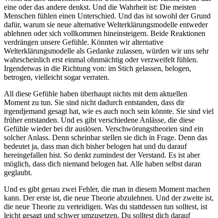
eine oder das andere denkst. Und die Wahrheit ist: Die meisten
Menschen fühlen einen Unterschied. Und das ist sowohl der Grund
dafür, warum sie neue alternative Welterklärungsmodelle entweder
ablehnen oder sich vollkommen hineinsteigern. Beide Reaktionen
verdrängen unsere Gefühle. Könnten wir alternative
Welterklärungsmodelle als Gedanke zulassen, würden wir uns sehr
wahrscheinlich erst einmal ohnmächtig oder verzweifelt fühlen.
Irgendetwas in die Richtung von: im Stich gelassen, belogen,
betrogen, vielleicht sogar verraten.
All diese Gefühle haben überhaupt nichts mit dem aktuellen
Moment zu tun. Sie sind nicht dadurch entstanden, dass dir
irgendjemand gesagt hat, wie es auch noch sein könnte. Sie sind viel
früher entstanden. Und es gibt verschiedene Anlässe, die diese
Gefühle wieder bei dir auslösen. Verschwörungstheorien sind ein
solcher Anlass. Denn scheinbar stellen sie dich in Frage. Denn das
bedeutet ja, dass man dich bisher belogen hat und du darauf
hereingefallen bist. So denkt zumindest der Verstand. Es ist aber
möglich, dass dich niemand belogen hat. Alle haben selbst daran
geglaubt.
Und es gibt genau zwei Fehler, die man in diesem Moment machen
kann. Der erste ist, die neue Theorie abzulehnen. Und der zweite ist,
die neue Theorie zu verteidigen. Was du stattdessen tun solltest, ist
leicht gesagt und schwer umzusetzen. Du solltest dich darauf