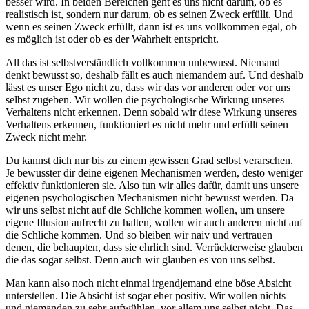
besser wird. In beiden Bereichen geht es uns nicht darum, ob es
realistisch ist, sondern nur darum, ob es seinen Zweck erfüllt. Und
wenn es seinen Zweck erfüllt, dann ist es uns vollkommen egal, ob
es möglich ist oder ob es der Wahrheit entspricht.
All das ist selbstverständlich vollkommen unbewusst. Niemand
denkt bewusst so, deshalb fällt es auch niemandem auf. Und deshalb
lässt es unser Ego nicht zu, dass wir das vor anderen oder vor uns
selbst zugeben. Wir wollen die psychologische Wirkung unseres
Verhaltens nicht erkennen. Denn sobald wir diese Wirkung unseres
Verhaltens erkennen, funktioniert es nicht mehr und erfüllt seinen
Zweck nicht mehr.
Du kannst dich nur bis zu einem gewissen Grad selbst verarschen.
Je bewusster dir deine eigenen Mechanismen werden, desto weniger
effektiv funktionieren sie. Also tun wir alles dafür, damit uns unsere
eigenen psychologischen Mechanismen nicht bewusst werden. Da
wir uns selbst nicht auf die Schliche kommen wollen, um unsere
eigene Illusion aufrecht zu halten, wollen wir auch anderen nicht auf
die Schliche kommen. Und so bleiben wir naiv und vertrauen
denen, die behaupten, dass sie ehrlich sind. Verrückterweise glauben
die das sogar selbst. Denn auch wir glauben es von uns selbst.
Man kann also noch nicht einmal irgendjemand eine böse Absicht
unterstellen. Die Absicht ist sogar eher positiv. Wir wollen nichts
und niemanden zu sehr aufwühlen, vor allem uns selbst nicht. Das