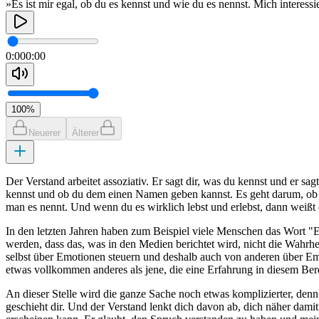
»Es ist mir egal, ob du es kennst und wie du es nennst. Mich interessier
0:00
0:00
100
%
Neuerer
Älterer
Der Verstand arbeitet assoziativ. Er sagt dir, was du kennst und er sagt
kennst und ob du dem einen Namen geben kannst. Es geht darum, ob es T
man es nennt. Und wenn du es wirklich lebst und erlebst, dann weißt 
In den letzten Jahren haben zum Beispiel viele Menschen das Wort "
werden, dass das, was in den Medien berichtet wird, nicht die Wahrhei
selbst über Emotionen steuern und deshalb auch von anderen über E
etwas vollkommen anderes als jene, die eine Erfahrung in diesem Bere
An dieser Stelle wird die ganze Sache noch etwas komplizierter, denn
geschieht dir. Und der Verstand lenkt dich davon ab, dich näher damit