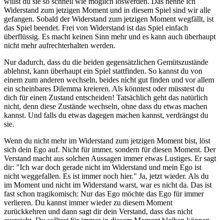
willst du sie so schnell wie möglich loswerden. Das nenne ich
Widerstand zum jetzigen Moment und in diesem Spiel sind wir alle
gefangen. Sobald der Widerstand zum jetzigen Moment wegfällt, ist
das Spiel beendet. Frei von Widerstand ist das Spiel einfach
überflüssig. Es macht keinen Sinn mehr und es kann auch überhaupt
nicht mehr aufrechterhalten werden.
Nur dadurch, dass du die beiden gegensätzlichen Gemütszustände
ablehnst, kann überhaupt ein Spiel stattfinden. So kannst du von
einem zum anderen wechseln, beides nicht gut finden und vor allem
ein scheinbares Dilemma kreieren. Als könntest oder müsstest du
dich für einen Zustand entscheiden! Tatsächlich geht das natürlich
nicht, denn diese Zustände wechseln, ohne dass du etwas machen
kannst. Und falls du etwas dagegen machen kannst, verdrängst du
sie.
Wenn du nicht mehr im Widerstand zum jetzigen Moment bist, löst
sich dein Ego auf. Nicht für immer, sondern für diesen Moment. Der
Verstand macht aus solchen Aussagen immer etwas Lustiges. Er sagt
dir: "Ich war doch gerade nicht im Widerstand und mein Ego ist
nicht weggefallen. Es ist immer noch hier." Ja, jetzt wieder. Als du
im Moment und nicht im Widerstand warst, war es nicht da. Das ist
fast schon tragikomisch: Nur das Ego möchte das Ego für immer
verlieren. Du kannst immer wieder zu diesem Moment
zurückkehren und dann sagt dir dein Verstand, dass das nicht