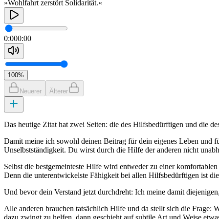
»Wohlfahrt zerstört Solidarität.«
0:00
0:00
100
%
Neuerer
Älterer
Das heutige Zitat hat zwei Seiten: die des Hilfsbedürftigen und die de
Damit meine ich sowohl deinen Beitrag für dein eigenes Leben und f
Unselbstständigkeit. Du wirst durch die Hilfe der anderen nicht unab
Selbst die bestgemeinteste Hilfe wird entweder zu einer komfortablen 
Denn die unterentwickelste Fähigkeit bei allen Hilfsbedürftigen ist d
Und bevor dein Verstand jetzt durchdreht: Ich meine damit diejenigen
Alle anderen brauchen tatsächlich Hilfe und da stellt sich die Frage: 
dazu zwingt zu helfen, dann geschieht auf subtile Art und Weise etwas