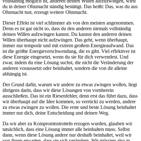
vollständig möglich ist, anderen deinen Willen aufzuzwingen, wirst
du in deiner Ohnmacht ständig bestätigt. Das heißt: Das, was du aus
Ohnmacht tust, erzeugt weitere Ohnmacht.
Dieser Effekt ist viel schlimmer als von den meisten angenommen.
Denn es ist gar nicht so, dass du den anderen niemals vollständig
deinen Willen aufzwingen kannst. Du kannst den anderen deinen
Willen überhaupt nicht aufzwingen. Das geht, wenn überhaupt,
immer nur temporär und mit extrem großem Energieaufwand. Das
ist die größte Energieverschwendung, die es gibt. Viel effektiver ist
diese Energie eingesetzt, wenn du sie für dich verwendest. Und
zwar, indem du eine Lösung suchst, die nicht die Veränderung der
anderen voraussetzt oder beinhaltet, sondern die von dir alleine
abhängig ist.
Der Grund dafür, warum wir andere zu etwas zwingen wollen, liegt
übrigens darin, dass wir diese Lösungen von vornherein
ausschließen. Das ist ein Riesenfehler, denn erst das führt dazu, dass
wir überhaupt auf die Idee kommen, so verrückt zu werden, andere
zu etwas zwingen zu wollen. Die erste und beste Lösung beinhaltet
immer nur dich, deine Entscheidung und deinen Weg.
Da wir aber zu Kompromisstrotteln erzogen wurden, glauben wir
tatsächlich, dass eine Lösung immer alle beinhalten muss. Selbst
dann, wenn diese Lösung andere nur deshalb beinhaltet, weil wir
von ihnen erwarten, dass sie sich verändern. Wir müssten also in