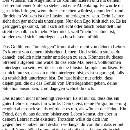
Der Wunsch, auf Augenhöhe zu kommunizieren und mit deinem
Lehrer auf einer Stufe zu stehen, ist eine Ablenkung. Es würde dir
gar nichts bringen, wenn du es erreichen würdest, denn der Grund
für deinen Wunsch ist die Illusion, unterlegen zu sein. Dein Lehrer
sieht dich gar nicht als unterlegen. Nur dein Ego fühlt sich so. Es ist
getriggert, gekränkt, fühlt sich schlecht oder falsch behandelt und
strebt deshalb nach mehr. Aber nicht, weil "mehr" schöner ist,
sondern weil sich "unterlegen" so beschissen anfühlt.
Das Gefühl von "unterlegen" kommt aber nicht von deinem Lehrer.
Es kommt von deinem bisherigen Leben. Und seitdem strebst du
danach, endlich nicht mehr unterlegen zu sein. Könntest du dieses
Streben aufgeben und wärst du das erste Mal bereit, vollkommen
unterlegen zu sein, würde sich deine Illusion komplett auflösen. Es
ist nicht nur so, dass du nicht unterlegen bist, es ist sogar egal, falls
du tatsächlich unterlegen bist. Du hast bisher nur erlebt, dass
diejenigen, die dir das Gefühl von Unterlegenheit geben, deine
Situation ausnutzen. Und dagegen wehrst du dich.
Das ist auch nicht unbedingt verkehrt. Es ist nur so, dass das ein
guter Lehrer niemals tun würde. Dein Geist, deine Programmierung
reagiert aber noch so, als würde er es tun, als wäre er der Feind. Ein
Feind, den du aus deinem bisherigen Leben kennst, der aber in
deinem Lehrer nicht existiert. Trotzdem willst du dich ihm
gegenüber schützen und deshalb verlangst du von ihm, dass er mit
dir auf Augenhöhe kommuniziert und mit dir auf einer Stufe steht.