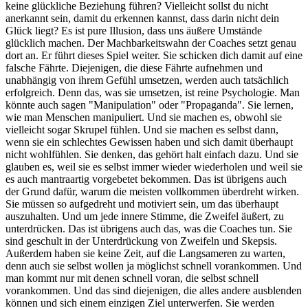
keine glückliche Beziehung führen? Vielleicht sollst du nicht
anerkannt sein, damit du erkennen kannst, dass darin nicht dein
Glück liegt? Es ist pure Illusion, dass uns äußere Umstände
glücklich machen. Der Machbarkeitswahn der Coaches setzt genau
dort an. Er führt dieses Spiel weiter. Sie schicken dich damit auf eine
falsche Fährte. Diejenigen, die diese Fährte aufnehmen und
unabhängig von ihrem Gefühl umsetzen, werden auch tatsächlich
erfolgreich. Denn das, was sie umsetzen, ist reine Psychologie. Man
könnte auch sagen "Manipulation" oder "Propaganda". Sie lernen,
wie man Menschen manipuliert. Und sie machen es, obwohl sie
vielleicht sogar Skrupel fühlen. Und sie machen es selbst dann,
wenn sie ein schlechtes Gewissen haben und sich damit überhaupt
nicht wohlfühlen. Sie denken, das gehört halt einfach dazu. Und sie
glauben es, weil sie es selbst immer wieder wiederholen und weil sie
es auch mantraartig vorgebetet bekommen. Das ist übrigens auch
der Grund dafür, warum die meisten vollkommen überdreht wirken.
Sie müssen so aufgedreht und motiviert sein, um das überhaupt
auszuhalten. Und um jede innere Stimme, die Zweifel äußert, zu
unterdrücken. Das ist übrigens auch das, was die Coaches tun. Sie
sind geschult in der Unterdrückung von Zweifeln und Skepsis.
Außerdem haben sie keine Zeit, auf die Langsameren zu warten,
denn auch sie selbst wollen ja möglichst schnell vorankommen. Und
man kommt nur mit denen schnell voran, die selbst schnell
vorankommen. Und das sind diejenigen, die alles andere ausblenden
können und sich einem einzigen Ziel unterwerfen. Sie werden