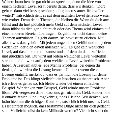
Weitere brauchen sie gar nicht aussprechen, denn die Idee von
einem nächsten Level sorgt bereits dafür, dass wir denken: "Dort
geht es dann viel besser, schöner, toller, interessanter, liebevoller
weiter!" Tatsächlich geht es auf dem nächsten Level genauso weiter
wie vorher. Denn deine Themen, die bleiben dir. Wenn du dich arm
fühlst und du hast plötzlich mehr Geld auf dem nächsten Level,
dann fühlst du dich gar nicht reich oder das Thema wird einfach auf
einen anderen Bereich übertragen. Es geht hier nicht darum, deine
Themen aufzulösen. Es geht darum, sie bewusst zu erleben. Mit
allem, was dazugehört. Mit jedem ungeliebten Gefühl und mit jedem
Gedanken, der dich davon ablenken will. Es gibt kein weltliches
Level, auf das du kommen kannst und auf dem du dann zufrieden
und glücklich bist. Du wirst auf jedem weltlichen Level weiterhin
streben und du wirst auf jedem weltlichen Level weiterhin Probleme
haben. Außerdem gibt es jede Menge Probleme, bei denen du
denkst, du würdest die Lösung kennen. Und erst wenn diese
Lösung eintrifft, merkst du, dass es gar nicht die Lösung für deine
Probleme ist. Das klingt vielleicht ein bisschen zu theoretisch. Aber
ich erlebe es genau so. Ich bleibe wieder bei einem einfachen
Beispiel. Wir denken zum Beispiel, Geld würde unsere Probleme
lösen. Wir vergessen dabei, dass uns gar nicht das Geld, sondern die
Kontakte fehlen. Und umgekehrt gilt das Gleiche. Wir denken, wir
bräuchten nur die richtigen Kontakte, tatsächlich fehlt uns das Geld.
Es ist einfach möglich, dass bestimmte Dinge nicht für dich gedacht
sind. Vielleicht sollst du kein Millionär werden? Vielleicht sollst du