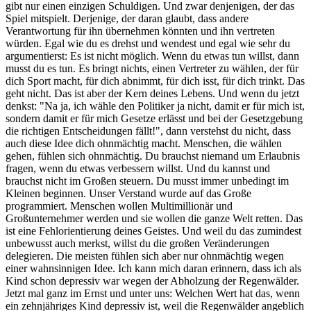
gibt nur einen einzigen Schuldigen. Und zwar denjenigen, der das
Spiel mitspielt. Derjenige, der daran glaubt, dass andere
Verantwortung für ihn übernehmen könnten und ihn vertreten
würden. Egal wie du es drehst und wendest und egal wie sehr du
argumentierst: Es ist nicht möglich. Wenn du etwas tun willst, dann
musst du es tun. Es bringt nichts, einen Vertreter zu wählen, der für
dich Sport macht, für dich abnimmt, für dich isst, für dich trinkt. Das
geht nicht. Das ist aber der Kern deines Lebens. Und wenn du jetzt
denkst: "Na ja, ich wähle den Politiker ja nicht, damit er für mich ist,
sondern damit er für mich Gesetze erlässt und bei der Gesetzgebung
die richtigen Entscheidungen fällt!", dann verstehst du nicht, dass
auch diese Idee dich ohnmächtig macht. Menschen, die wählen
gehen, fühlen sich ohnmächtig. Du brauchst niemand um Erlaubnis
fragen, wenn du etwas verbessern willst. Und du kannst und
brauchst nicht im Großen steuern. Du musst immer unbedingt im
Kleinen beginnen. Unser Verstand wurde auf das Große
programmiert. Menschen wollen Multimillionär und
Großunternehmer werden und sie wollen die ganze Welt retten. Das
ist eine Fehlorientierung deines Geistes. Und weil du das zumindest
unbewusst auch merkst, willst du die großen Veränderungen
delegieren. Die meisten fühlen sich aber nur ohnmächtig wegen
einer wahnsinnigen Idee. Ich kann mich daran erinnern, dass ich als
Kind schon depressiv war wegen der Abholzung der Regenwälder.
Jetzt mal ganz im Ernst und unter uns: Welchen Wert hat das, wenn
ein zehnjähriges Kind depressiv ist, weil die Regenwälder angeblich