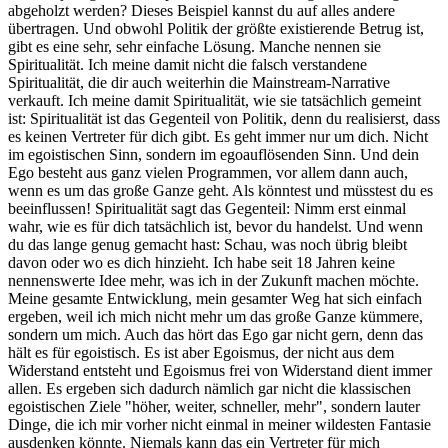
abgeholzt werden? Dieses Beispiel kannst du auf alles andere
übertragen. Und obwohl Politik der größte existierende Betrug ist,
gibt es eine sehr, sehr einfache Lösung. Manche nennen sie
Spiritualität. Ich meine damit nicht die falsch verstandene
Spiritualität, die dir auch weiterhin die Mainstream-Narrative
verkauft. Ich meine damit Spiritualität, wie sie tatsächlich gemeint
ist: Spiritualität ist das Gegenteil von Politik, denn du realisierst, dass
es keinen Vertreter für dich gibt. Es geht immer nur um dich. Nicht
im egoistischen Sinn, sondern im egoauflösenden Sinn. Und dein
Ego besteht aus ganz vielen Programmen, vor allem dann auch,
wenn es um das große Ganze geht. Als könntest und müsstest du es
beeinflussen! Spiritualität sagt das Gegenteil: Nimm erst einmal
wahr, wie es für dich tatsächlich ist, bevor du handelst. Und wenn
du das lange genug gemacht hast: Schau, was noch übrig bleibt
davon oder wo es dich hinzieht. Ich habe seit 18 Jahren keine
nennenswerte Idee mehr, was ich in der Zukunft machen möchte.
Meine gesamte Entwicklung, mein gesamter Weg hat sich einfach
ergeben, weil ich mich nicht mehr um das große Ganze kümmere,
sondern um mich. Auch das hört das Ego gar nicht gern, denn das
hält es für egoistisch. Es ist aber Egoismus, der nicht aus dem
Widerstand entsteht und Egoismus frei von Widerstand dient immer
allen. Es ergeben sich dadurch nämlich gar nicht die klassischen
egoistischen Ziele "höher, weiter, schneller, mehr", sondern lauter
Dinge, die ich mir vorher nicht einmal in meiner wildesten Fantasie
ausdenken könnte. Niemals kann das ein Vertreter für mich