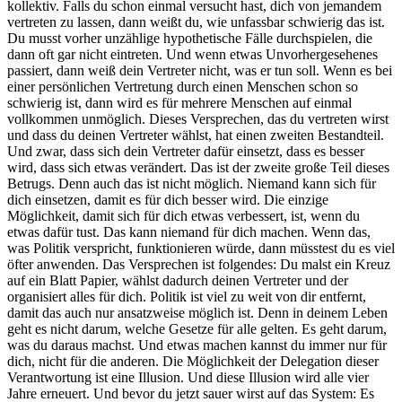
kollektiv. Falls du schon einmal versucht hast, dich von jemandem
vertreten zu lassen, dann weißt du, wie unfassbar schwierig das ist.
Du musst vorher unzählige hypothetische Fälle durchspielen, die
dann oft gar nicht eintreten. Und wenn etwas Unvorhergesehenes
passiert, dann weiß dein Vertreter nicht, was er tun soll. Wenn es bei
einer persönlichen Vertretung durch einen Menschen schon so
schwierig ist, dann wird es für mehrere Menschen auf einmal
vollkommen unmöglich. Dieses Versprechen, das du vertreten wirst
und dass du deinen Vertreter wählst, hat einen zweiten Bestandteil.
Und zwar, dass sich dein Vertreter dafür einsetzt, dass es besser
wird, dass sich etwas verändert. Das ist der zweite große Teil dieses
Betrugs. Denn auch das ist nicht möglich. Niemand kann sich für
dich einsetzen, damit es für dich besser wird. Die einzige
Möglichkeit, damit sich für dich etwas verbessert, ist, wenn du
etwas dafür tust. Das kann niemand für dich machen. Wenn das,
was Politik verspricht, funktionieren würde, dann müsstest du es viel
öfter anwenden. Das Versprechen ist folgendes: Du malst ein Kreuz
auf ein Blatt Papier, wählst dadurch deinen Vertreter und der
organisiert alles für dich. Politik ist viel zu weit von dir entfernt,
damit das auch nur ansatzweise möglich ist. Denn in deinem Leben
geht es nicht darum, welche Gesetze für alle gelten. Es geht darum,
was du daraus machst. Und etwas machen kannst du immer nur für
dich, nicht für die anderen. Die Möglichkeit der Delegation dieser
Verantwortung ist eine Illusion. Und diese Illusion wird alle vier
Jahre erneuert. Und bevor du jetzt sauer wirst auf das System: Es