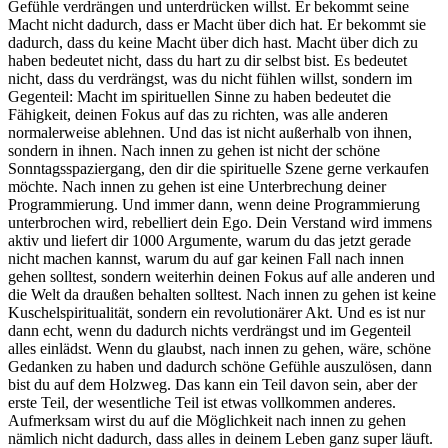
Gefühle verdrängen und unterdrücken willst. Er bekommt seine
Macht nicht dadurch, dass er Macht über dich hat. Er bekommt sie
dadurch, dass du keine Macht über dich hast. Macht über dich zu
haben bedeutet nicht, dass du hart zu dir selbst bist. Es bedeutet
nicht, dass du verdrängst, was du nicht fühlen willst, sondern im
Gegenteil: Macht im spirituellen Sinne zu haben bedeutet die
Fähigkeit, deinen Fokus auf das zu richten, was alle anderen
normalerweise ablehnen. Und das ist nicht außerhalb von ihnen,
sondern in ihnen. Nach innen zu gehen ist nicht der schöne
Sonntagsspaziergang, den dir die spirituelle Szene gerne verkaufen
möchte. Nach innen zu gehen ist eine Unterbrechung deiner
Programmierung. Und immer dann, wenn deine Programmierung
unterbrochen wird, rebelliert dein Ego. Dein Verstand wird immens
aktiv und liefert dir 1000 Argumente, warum du das jetzt gerade
nicht machen kannst, warum du auf gar keinen Fall nach innen
gehen solltest, sondern weiterhin deinen Fokus auf alle anderen und
die Welt da draußen behalten solltest. Nach innen zu gehen ist keine
Kuschelspiritualität, sondern ein revolutionärer Akt. Und es ist nur
dann echt, wenn du dadurch nichts verdrängst und im Gegenteil
alles einlädst. Wenn du glaubst, nach innen zu gehen, wäre, schöne
Gedanken zu haben und dadurch schöne Gefühle auszulösen, dann
bist du auf dem Holzweg. Das kann ein Teil davon sein, aber der
erste Teil, der wesentliche Teil ist etwas vollkommen anderes.
Aufmerksam wirst du auf die Möglichkeit nach innen zu gehen
nämlich nicht dadurch, dass alles in deinem Leben ganz super läuft.