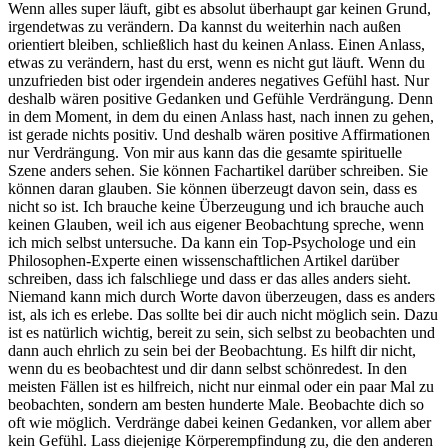
Wenn alles super läuft, gibt es absolut überhaupt gar keinen Grund,
irgendetwas zu verändern. Da kannst du weiterhin nach außen
orientiert bleiben, schließlich hast du keinen Anlass. Einen Anlass,
etwas zu verändern, hast du erst, wenn es nicht gut läuft. Wenn du
unzufrieden bist oder irgendein anderes negatives Gefühl hast. Nur
deshalb wären positive Gedanken und Gefühle Verdrängung. Denn
in dem Moment, in dem du einen Anlass hast, nach innen zu gehen,
ist gerade nichts positiv. Und deshalb wären positive Affirmationen
nur Verdrängung. Von mir aus kann das die gesamte spirituelle
Szene anders sehen. Sie können Fachartikel darüber schreiben. Sie
können daran glauben. Sie können überzeugt davon sein, dass es
nicht so ist. Ich brauche keine Überzeugung und ich brauche auch
keinen Glauben, weil ich aus eigener Beobachtung spreche, wenn
ich mich selbst untersuche. Da kann ein Top-Psychologe und ein
Philosophen-Experte einen wissenschaftlichen Artikel darüber
schreiben, dass ich falschliege und dass er das alles anders sieht.
Niemand kann mich durch Worte davon überzeugen, dass es anders
ist, als ich es erlebe. Das sollte bei dir auch nicht möglich sein. Dazu
ist es natürlich wichtig, bereit zu sein, sich selbst zu beobachten und
dann auch ehrlich zu sein bei der Beobachtung. Es hilft dir nicht,
wenn du es beobachtest und dir dann selbst schönredest. In den
meisten Fällen ist es hilfreich, nicht nur einmal oder ein paar Mal zu
beobachten, sondern am besten hunderte Male. Beobachte dich so
oft wie möglich. Verdränge dabei keinen Gedanken, vor allem aber
kein Gefühl. Lass diejenige Körperempfindung zu, die den anderen