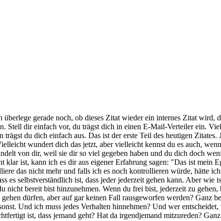
 überlege gerade noch, ob dieses Zitat wieder ein internes Zitat wird, d
Stell dir einfach vor, du trägst dich in einen E-Mail-Verteiler ein. Viel
 trägst du dich einfach aus. Das ist der erste Teil des heutigen Zitates.
lleicht wundert dich das jetzt, aber vielleicht kennst du es auch, wenn 
andelt von dir, weil sie dir so viel gegeben haben und du dich doch we
nicht klar ist, kann ich es dir aus eigener Erfahrung sagen: "Das ist mei
re das nicht mehr und falls ich es noch kontrollieren würde, hätte ich 
 es selbstverständlich ist, dass jeder jederzeit gehen kann. Aber wie 
du nicht bereit bist hinzunehmen. Wenn du frei bist, jederzeit zu gehen,
gehen dürfen, aber auf gar keinen Fall rausgeworfen werden? Ganz beso
 sonst. Und ich muss jedes Verhalten hinnehmen? Und wer entscheidet, 
htfertigt ist, dass jemand geht? Hat da irgendjemand mitzureden? Ganz 