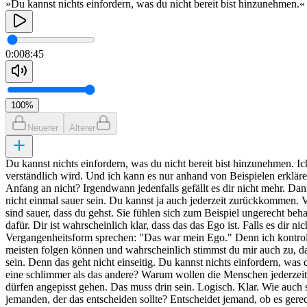
»Du kannst nichts einfordern, was du nicht bereit bist hinzunehmen.«
0:00
8:45
100
%
Neuerer
Älterer
Du kannst nichts einfordern, was du nicht bereit bist hinzunehmen. Ich
verständlich wird. Und ich kann es nur anhand von Beispielen erklären. 
Anfang an nicht? Irgendwann jedenfalls gefällt es dir nicht mehr. Dann
nicht einmal sauer sein. Du kannst ja auch jederzeit zurückkommen. Vie
sind sauer, dass du gehst. Sie fühlen sich zum Beispiel ungerecht beh
dafür. Dir ist wahrscheinlich klar, dass das das Ego ist. Falls es dir 
Vergangenheitsform sprechen: "Das war mein Ego." Denn ich kontrollie
meisten folgen können und wahrscheinlich stimmst du mir auch zu, dass
sein. Denn das geht nicht einseitig. Du kannst nichts einfordern, was 
eine schlimmer als das andere? Warum wollen die Menschen jederzeit 
dürfen angepisst gehen. Das muss drin sein. Logisch. Klar. Wie auch
jemanden, der das entscheiden sollte? Entscheidet jemand, ob es gerec