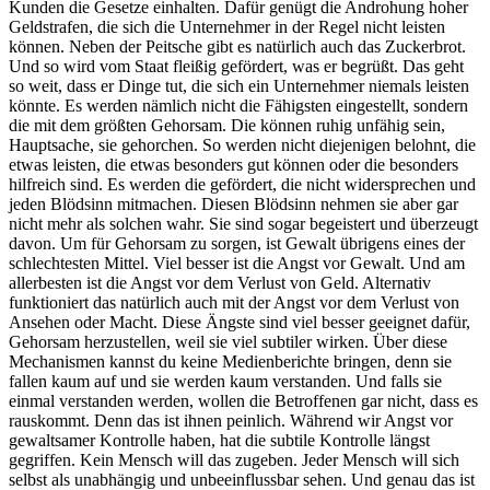
Kunden die Gesetze einhalten. Dafür genügt die Androhung hoher
Geldstrafen, die sich die Unternehmer in der Regel nicht leisten
können. Neben der Peitsche gibt es natürlich auch das Zuckerbrot.
Und so wird vom Staat fleißig gefördert, was er begrüßt. Das geht
so weit, dass er Dinge tut, die sich ein Unternehmer niemals leisten
könnte. Es werden nämlich nicht die Fähigsten eingestellt, sondern
die mit dem größten Gehorsam. Die können ruhig unfähig sein,
Hauptsache, sie gehorchen. So werden nicht diejenigen belohnt, die
etwas leisten, die etwas besonders gut können oder die besonders
hilfreich sind. Es werden die gefördert, die nicht widersprechen und
jeden Blödsinn mitmachen. Diesen Blödsinn nehmen sie aber gar
nicht mehr als solchen wahr. Sie sind sogar begeistert und überzeugt
davon. Um für Gehorsam zu sorgen, ist Gewalt übrigens eines der
schlechtesten Mittel. Viel besser ist die Angst vor Gewalt. Und am
allerbesten ist die Angst vor dem Verlust von Geld. Alternativ
funktioniert das natürlich auch mit der Angst vor dem Verlust von
Ansehen oder Macht. Diese Ängste sind viel besser geeignet dafür,
Gehorsam herzustellen, weil sie viel subtiler wirken. Über diese
Mechanismen kannst du keine Medienberichte bringen, denn sie
fallen kaum auf und sie werden kaum verstanden. Und falls sie
einmal verstanden werden, wollen die Betroffenen gar nicht, dass es
rauskommt. Denn das ist ihnen peinlich. Während wir Angst vor
gewaltsamer Kontrolle haben, hat die subtile Kontrolle längst
gegriffen. Kein Mensch will das zugeben. Jeder Mensch will sich
selbst als unabhängig und unbeeinflussbar sehen. Und genau das ist