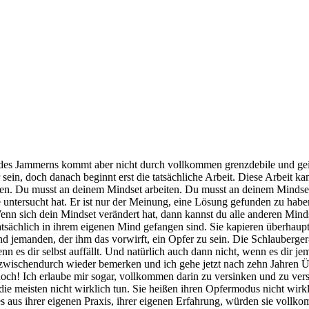
 Jammerns kommt aber nicht durch vollkommen grenzdebile und geisti
sein, doch danach beginnt erst die tatsächliche Arbeit. Diese Arbeit 
en. Du musst an deinem Mindset arbeiten. Du musst an deinem Mindset a
 untersucht hat. Er ist nur der Meinung, eine Lösung gefunden zu haben
enn sich dein Mindset verändert hat, dann kannst du alle anderen Mindse
sächlich in ihrem eigenen Mind gefangen sind. Sie kapieren überhaupt nic
end jemanden, der ihm das vorwirft, ein Opfer zu sein. Die Schlauberg
nn es dir selbst auffällt. Und natürlich auch dann nicht, wenn es dir
es zwischendurch wieder bemerken und ich gehe jetzt nach zehn Jahren
hr noch! Ich erlaube mir sogar, vollkommen darin zu versinken und zu v
die meisten nicht wirklich tun. Sie heißen ihren Opfermodus nicht wirk
es aus ihrer eigenen Praxis, ihrer eigenen Erfahrung, würden sie voll