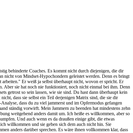
g behinderte Coaches. Es kommt nicht durch diejenigen, die dir
kann nicht von Mindset-Hypochondern geleistet werden. Denn es bringt
rbeiten." Er weiß ja selbst überhaupt nicht, wovon er spricht. Er
. Aber sie hat noch nie funktioniert, noch nicht einmal bei ihm. Denn
ts getrost so sein lassen, wie sie sind. Du hast dann überhaupt kein
ht, dass sie selbst ein Teil derjenigen Matrix sind, die sie dir
er-Analyse, dass du zu viel jammerst und im Opfermodus gefangen
 jemand ständig vorwirft. Mein Jammern zu beenden hat mindestens zehn
 Übung weitgehend anders damit um. Ich heiße es willkommen, aber so
ersumpfen. Und auch wenn es da draußen einige gibt, die etwas
lich willkommen und sie geben sich dem auch nicht hin. Sie
kommen anders darüber sprechen. Es wäre ihnen vollkommen klar, dass