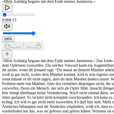
»Mein Aufstieg begann mit dem Ende meines Jammerns.«
0:00
8:33
100
%
Neuerer
Älterer
»Mein Aufstieg begann mit dem Ende meines Jammerns.« Das Ende des
dein Opfersein vorwerfen. Ein solcher Vorwurf kann ein Augenöffner 
dir nichts, wenn dir jemand sagt: "Du musst an deinem Mindset arbeit
weiß ja gar nicht, woher dein Mindset kommt, weil er sein eigenes nie
sonst müsste er dir nicht sagen, dass du dein Mindset ändern musst. W
Problem mehr mit Mindset. Aber das verstehen diejenigen nicht, die tat
vorwerfen. Denn ein Mensch, der sich als Opfer fühlt, braucht dring
bist, bringt überhaupt keine Veränderung. Noch nicht einmal dann, we
Jahre gedauert. Es ist jetzt nicht komplett verschwunden. Ich kann 
richtig. Ich will es gar nicht mehr loswerden. Es darf hier sein. Me
Ähnliches behaupten und dir Ähnliches empfehlen, weiß ich, dass es 
wiederholen nur das, was sie gelesen und gehört haben. Wüssten sie 