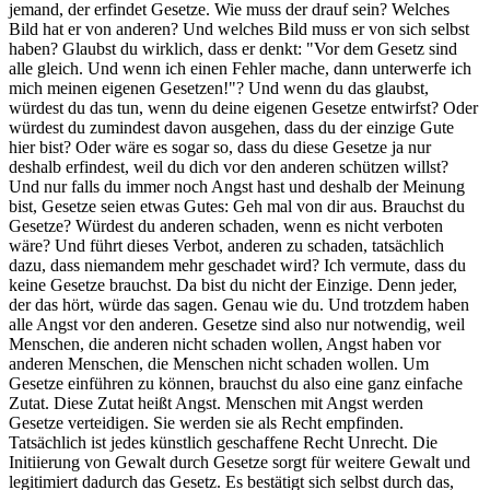
jemand, der erfindet Gesetze. Wie muss der drauf sein? Welches
Bild hat er von anderen? Und welches Bild muss er von sich selbst
haben? Glaubst du wirklich, dass er denkt: "Vor dem Gesetz sind
alle gleich. Und wenn ich einen Fehler mache, dann unterwerfe ich
mich meinen eigenen Gesetzen!"? Und wenn du das glaubst,
würdest du das tun, wenn du deine eigenen Gesetze entwirfst? Oder
würdest du zumindest davon ausgehen, dass du der einzige Gute
hier bist? Oder wäre es sogar so, dass du diese Gesetze ja nur
deshalb erfindest, weil du dich vor den anderen schützen willst?
Und nur falls du immer noch Angst hast und deshalb der Meinung
bist, Gesetze seien etwas Gutes: Geh mal von dir aus. Brauchst du
Gesetze? Würdest du anderen schaden, wenn es nicht verboten
wäre? Und führt dieses Verbot, anderen zu schaden, tatsächlich
dazu, dass niemandem mehr geschadet wird? Ich vermute, dass du
keine Gesetze brauchst. Da bist du nicht der Einzige. Denn jeder,
der das hört, würde das sagen. Genau wie du. Und trotzdem haben
alle Angst vor den anderen. Gesetze sind also nur notwendig, weil
Menschen, die anderen nicht schaden wollen, Angst haben vor
anderen Menschen, die Menschen nicht schaden wollen. Um
Gesetze einführen zu können, brauchst du also eine ganz einfache
Zutat. Diese Zutat heißt Angst. Menschen mit Angst werden
Gesetze verteidigen. Sie werden sie als Recht empfinden.
Tatsächlich ist jedes künstlich geschaffene Recht Unrecht. Die
Initiierung von Gewalt durch Gesetze sorgt für weitere Gewalt und
legitimiert dadurch das Gesetz. Es bestätigt sich selbst durch das,