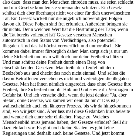
also dazu, dass man den Menschen einreden muss, sie seien schlecht
und nur Gesetze könnten sie voreinander schützen. Ein Gesetz
schützt dich aber überhaupt nicht vor einer für dich unerwünschten
Tat. Ein Gesetz wickelt nur die angeblich notwendigen Folgen
davon ab. Diese Folgen sind frei erfunden. Außerdem bringen sie
dir nichts. Denn welchen Wert hat die Bestrafung der Täter, wenn
die Tat bereits vollendet ist? Gesetze versetzen Menschen
automatisch in den Status von Verdächtigen, also potenziell
Illegalen. Und das ist höchst verwerflich und unmoralisch. Sie
kommen dabei immer fürsorglich daher. Man sorgt sich ja nur um
deine Sicherheit und man will doch nur deine Freiheit schützen.
Und man schützt deine Freiheit durch einen Berg von
einschränkenden Gesetzen. Man treibt den Teufel mit dem
Beelzebub aus und checkt das noch nicht einmal. Und selbst die
davon Betroffenen verstehen es nicht und verteidigen die illegalen
Gesetze. Man hat ihnen nämlich eingeredet, dass ohne Gesetze ihre
Freiheit, ihre Sicherheit und ihr Hab und Gut sowie ihr Vermögen in
Gefahr ist. Und ich verstehe dich, wenn du jetzt denkst: "Ja, aber
Stefan, ohne Gesetze, wo kämen wir denn da hin?" Das ist ja
wahrscheinlich auch ein längerer Prozess, bis wir da hingekommen
sind, wo wir jetzt sind. Aber lass mal diese Gedanken kurz beiseite
und wende dich einer sehr einfachen Frage zu. Welches
Menschenbild muss jemand haben, der Gesetze erfindet? Stell dir
dazu einfach vor: Es gibt noch keine Staaten, es gibt keine
Regierungen und deshalb auch keine Gesetze. Und jetzt kommt