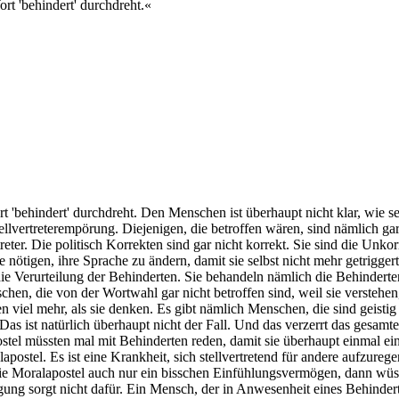
ort 'behindert' durchdreht.«
rt 'behindert' durchdreht. Den Menschen ist überhaupt nicht klar, wie s
 Stellvertreterempörung. Diejenigen, die betroffen wären, sind nämlich g
reter. Die politisch Korrekten sind gar nicht korrekt. Sie sind die Unko
re nötigen, ihre Sprache zu ändern, damit sie selbst nicht mehr getrigger
ie Verurteilung der Behinderten. Sie behandeln nämlich die Behinderte
, die von der Wortwahl gar nicht betroffen sind, weil sie verstehen, 
en viel mehr, als sie denken. Es gibt nämlich Menschen, die sind geisti
 Das ist natürlich überhaupt nicht der Fall. Und das verzerrt das gesamt
lapostel müssten mal mit Behinderten reden, damit sie überhaupt einma
ostel. Es ist eine Krankheit, sich stellvertretend für andere aufzurege
n die Moralapostel auch nur ein bisschen Einfühlungsvermögen, dann wü
gung sorgt nicht dafür. Ein Mensch, der in Anwesenheit eines Behinder