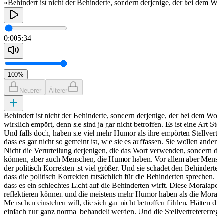
»Behindert ist nicht der Behinderte, sondern derjenige, der bei dem W
0:00
5:34
100
%
Neuerer
Älterer
Behindert ist nicht der Behinderte, sondern derjenige, der bei dem Wo
wirklich empört, denn sie sind ja gar nicht betroffen. Es ist eine Art
Und falls doch, haben sie viel mehr Humor als ihre empörten Stellvert
dass es gar nicht so gemeint ist, wie sie es auffassen. Sie wollen ande
Nicht die Verurteilung derjenigen, die das Wort verwenden, sondern d
können, aber auch Menschen, die Humor haben. Vor allem aber Menschen
der politisch Korrekten ist viel größer. Und sie schadet den Behindert
dass die politisch Korrekten tatsächlich für die Behinderten sprechen.
dass es ein schlechtes Licht auf die Behinderten wirft. Diese Mora
reflektieren können und die meistens mehr Humor haben als die Moralap
Menschen einstehen will, die sich gar nicht betroffen fühlen. Hätte
einfach nur ganz normal behandelt werden. Und die Stellvertretererre