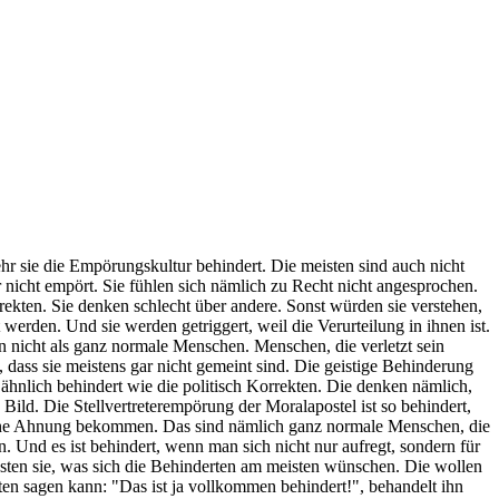
ehr sie die Empörungskultur behindert. Die meisten sind auch nicht
ar nicht empört. Sie fühlen sich nämlich zu Recht nicht angesprochen.
rrekten. Sie denken schlecht über andere. Sonst würden sie verstehen,
t werden. Und sie werden getriggert, weil die Verurteilung in ihnen ist.
n nicht als ganz normale Menschen. Menschen, die verletzt sein
dass sie meistens gar nicht gemeint sind. Die geistige Behinderung
g ähnlich behindert wie die politisch Korrekten. Die denken nämlich,
e Bild. Die Stellvertreterempörung der Moralapostel ist so behindert,
l eine Ahnung bekommen. Das sind nämlich ganz normale Menschen, die
n. Und es ist behindert, wenn man sich nicht nur aufregt, sondern für
ssten sie, was sich die Behinderten am meisten wünschen. Die wollen
ten sagen kann: "Das ist ja vollkommen behindert!", behandelt ihn