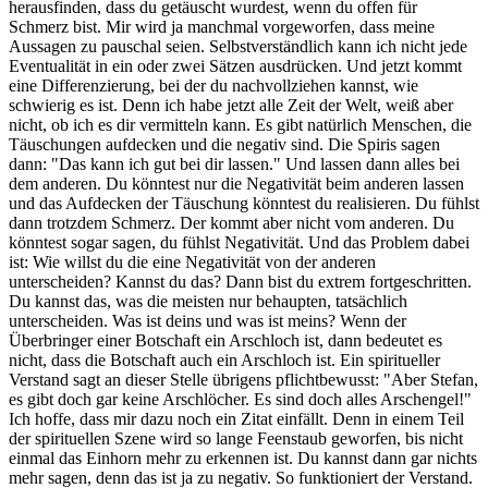
herausfinden, dass du getäuscht wurdest, wenn du offen für
Schmerz bist. Mir wird ja manchmal vorgeworfen, dass meine
Aussagen zu pauschal seien. Selbstverständlich kann ich nicht jede
Eventualität in ein oder zwei Sätzen ausdrücken. Und jetzt kommt
eine Differenzierung, bei der du nachvollziehen kannst, wie
schwierig es ist. Denn ich habe jetzt alle Zeit der Welt, weiß aber
nicht, ob ich es dir vermitteln kann. Es gibt natürlich Menschen, die
Täuschungen aufdecken und die negativ sind. Die Spiris sagen
dann: "Das kann ich gut bei dir lassen." Und lassen dann alles bei
dem anderen. Du könntest nur die Negativität beim anderen lassen
und das Aufdecken der Täuschung könntest du realisieren. Du fühlst
dann trotzdem Schmerz. Der kommt aber nicht vom anderen. Du
könntest sogar sagen, du fühlst Negativität. Und das Problem dabei
ist: Wie willst du die eine Negativität von der anderen
unterscheiden? Kannst du das? Dann bist du extrem fortgeschritten.
Du kannst das, was die meisten nur behaupten, tatsächlich
unterscheiden. Was ist deins und was ist meins? Wenn der
Überbringer einer Botschaft ein Arschloch ist, dann bedeutet es
nicht, dass die Botschaft auch ein Arschloch ist. Ein spiritueller
Verstand sagt an dieser Stelle übrigens pflichtbewusst: "Aber Stefan,
es gibt doch gar keine Arschlöcher. Es sind doch alles Arschengel!"
Ich hoffe, dass mir dazu noch ein Zitat einfällt. Denn in einem Teil
der spirituellen Szene wird so lange Feenstaub geworfen, bis nicht
einmal das Einhorn mehr zu erkennen ist. Du kannst dann gar nichts
mehr sagen, denn das ist ja zu negativ. So funktioniert der Verstand.