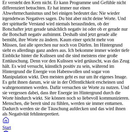
Er versteht den Kern nicht. Er kann Programme und Gefühle nicht
differenziert betrachten. Er hat immer nur einen
Abwehrmechanismus und bei einigen bedeutet das: Nie wieder
irgendetwas Negatives sagen. Du bist aber nicht deine Worte. Und
der spirituelle Verstand wird niemals herausfinden, ob der
Botschafter jetzt gerade tatsächlich negativ ist oder ob er gerade nur
die Botschaft negativ aufnimmt. Deshalb sind jetzt gerade alle
bemüht, ihre Worte zu ändern. Kaum einer spricht mehr von
Müssen, fast alle sprechen nur noch von Dürfen. Im Hintergrund
sieht es allerdings ganz anders aus. Ich bekomme immer wieder tiefe
Einblicke hinter die Kulissen und die sind meistens eine große
Enttäuschung. Denn vor den Kulissen wird getäuscht, was das Zeug
hält. Es wird versucht, künstlich positiv zu sein, während im
Hintergrund die Energie von Habenwollen und sogar von
Manipulation wirkt. Den meisten geht es nur um ihr eigenes Image.
Es geht ihnen darum, wie sie in der Öffentlichkeit erscheinen und
wahrgenommen werden. Dafür versuchen sie Worte zu nutzen. Und
sie vergessen dabei, dass ihre Energie im Hintergrund durch die
Worte hindurch wirkt. Sie können noch so liebevoll kommunizieren.
Menschen, die bereit sind zu fühlen, werden sie immer enttarnen.
Dadurch werden sie die Täuschung aufdecken und das wird ihnen
als Negativität fehlinterpretiert.
Start