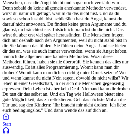
Menschen, dass die Angst bleibt und sogar noch verstärkt wird.
Denn sobald du keine allgemein anerkannte Methode verwendest,
wirst du natürlich gefragt, warum du das nicht tust. Und da du
sowieso schon instabil bist, schließlich hast du Angst, kannst du
darauf nicht antworten. Du findest keine guten Argumente und du
glaubst, du bräuchtest sie. Tatsächlich brauchst du die nicht. Das
wirst du aber erst viel später herausfinden. Die Menschen fragen
dich nur deshalb nach den Argumenten, weil du nicht stabil bist in
dir. Sie können das fühlen. Sie fühlen deine Angst. Und sie bieten
dir das an, was sie auch immer verwenden, wenn sie Angst haben,
nämlich die allgemein anerkannten Methoden. Wozu diese
Methoden führen, haben sie nie überprüft. Sie kennen das alles nur
auswendig. Es ist alles Programmierung. Womit kann man dir
drohen? Womit kann man dich so richtig unter Druck setzen? Wo
und wann kannst du nicht Nein sagen, obwohl du nicht willst? Wir
leben in einer Gesellschaft, in der sich die Menschen gegenseitig
erpressen. Dein Leben ist aber kein Deal. Niemand kann dir drohen.
Du tust dir das selbst an. Und ein Tag wie Halloween bietet eine
gute Möglichkeit, das zu reflektieren. Geh das nächste Mal an die
Tür und sag den Kindern: "Ihr braucht mir nicht drohen. Ich liebe
euch bedingungslos." Und dann wende das auf dich an.
Start