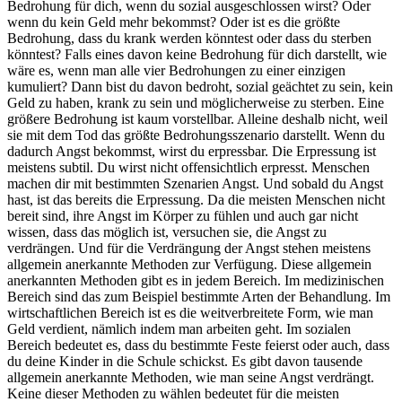
Bedrohung für dich, wenn du sozial ausgeschlossen wirst? Oder
wenn du kein Geld mehr bekommst? Oder ist es die größte
Bedrohung, dass du krank werden könntest oder dass du sterben
könntest? Falls eines davon keine Bedrohung für dich darstellt, wie
wäre es, wenn man alle vier Bedrohungen zu einer einzigen
kumuliert? Dann bist du davon bedroht, sozial geächtet zu sein, kein
Geld zu haben, krank zu sein und möglicherweise zu sterben. Eine
größere Bedrohung ist kaum vorstellbar. Alleine deshalb nicht, weil
sie mit dem Tod das größte Bedrohungsszenario darstellt. Wenn du
dadurch Angst bekommst, wirst du erpressbar. Die Erpressung ist
meistens subtil. Du wirst nicht offensichtlich erpresst. Menschen
machen dir mit bestimmten Szenarien Angst. Und sobald du Angst
hast, ist das bereits die Erpressung. Da die meisten Menschen nicht
bereit sind, ihre Angst im Körper zu fühlen und auch gar nicht
wissen, dass das möglich ist, versuchen sie, die Angst zu
verdrängen. Und für die Verdrängung der Angst stehen meistens
allgemein anerkannte Methoden zur Verfügung. Diese allgemein
anerkannten Methoden gibt es in jedem Bereich. Im medizinischen
Bereich sind das zum Beispiel bestimmte Arten der Behandlung. Im
wirtschaftlichen Bereich ist es die weitverbreitete Form, wie man
Geld verdient, nämlich indem man arbeiten geht. Im sozialen
Bereich bedeutet es, dass du bestimmte Feste feierst oder auch, dass
du deine Kinder in die Schule schickst. Es gibt davon tausende
allgemein anerkannte Methoden, wie man seine Angst verdrängt.
Keine dieser Methoden zu wählen bedeutet für die meisten