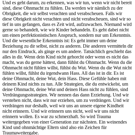
Und es geht darum, zu erkennen, was wir tun, wenn wir nicht bereit
sind, diese Ohnmacht zu fühlen. Da werden wir nämlich zu der
Obrigkeit, die wir selbst verachten und verabscheuen. Falls wir
diese Obrigkeit nicht verachten und nicht verabscheuen, sind wir so
tief in uns gefangen, dass es Zeit wird, aufzuwachen. Niemand wird
gerne so behandelt, wie wir Kinder behandeln. Es geht dabei nicht
um einen perfektionistischen Anspruch, sondern nur um Erkenntnis.
Und die wesentliche Erkenntnis ist: Es geht immer um deine
Beziehung zu dir selbst, nicht zu anderen. Die anderen vermitteln dir
nur den Eindruck, als ginge es um andere. Tatsächlich geschieht das
alles in dir. Wenn dein Kind nicht gehorcht oder wenn es nicht das
macht, was du gerne hättest, dann fühlst du Ohnmacht. Wenn du die
Ohnmacht nicht fühlen willst, fühlst du Wut. Wenn du die Wut nicht
fühlen willst, fühlst du irgendwann Hass. All das ist in dir. Es ist
deine Ohnmacht, deine Wut, dein Hass. Diese Gefühle haben mit
deinem Kind nichts zu tun. Alle Strategien, die du entwickelst, um
deine Ohnmacht, deine Wut und deinen Hass nicht zu fühlen, sind
Verdrängungsstrategien. Wir nennen das dann Erziehung. Und wir
verstehen nicht, dass wir nur erziehen, um zu verdrängen. Und wir
verdrängen nur deshalb, weil wir uns an unsere eigene Kindheit
nicht erinnern. Und wir erinnern uns nicht, weil wir uns nicht
erinnern wollen. Es war zu schmerzhaft. So wird Trauma
weitergegeben von einer Generation zur nächsten. Ein weinendes
Kind und ohnmächtige Eltern sind also ein Zeichen für
Traumaweitergabe.