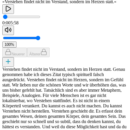
»Verstehen findet nicht im Verstand, sondern im Herzen statt.«
0:00
5:58
100
%
Neuerer
Älterer
Verstehen findet nicht im Verstand, sondern im Herzen statt. Genau
genommen habe ich dieses Zitat typisch spirituell falsch
ausgedrückt. Verstehen findet nicht im Herzen, sondern im Gefühl
statt. Wir lieben nur die schönen Worte und wir überhöhen das, was
uns bisher gefehlt hat. Tatsächlich sind es aber immer Metaphern,
Beispiele, Analogien. Für viele Menschen ist es gar nicht
lokalisierbar, wo Verstehen stattfindet. Es ist nicht in einem
Körperteil verankert. Du kannst es auch nicht machen. Du kannst
Verstehen nicht herstellen. Verstehen geschieht dir. Es erfasst dein
gesamtes Wesen, deinen gesamten Körper, dein gesamtes Sein. Das
geschieht nur so schnell und so subtil, dass du denken kannst, du
hättest es verstanden. Und weil du diese Möglichkeit hast und da du