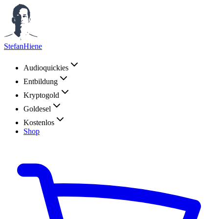
StefanHiene
Audioquickies
Entbildung
Kryptogold
Goldesel
Kostenlos
Shop