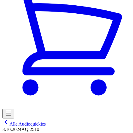
Alle Audioquickies
8.10.2024
AQ 2510