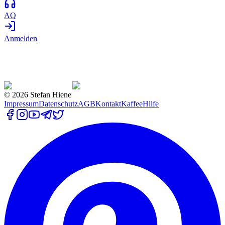
AQ
Anmelden
©
2026
Stefan Hiene
Impressum
Datenschutz
AGB
Kontakt
Kaffee
Hilfe