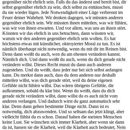
gegenüber nicht ehrlich sein. Falls du das änderst und bereit bist, dir
selbst gegenüber ehrlich zu sein, dich selbst zu enttäuschen, musst
du nie wieder lügen. Jede Notwendigkeit einer Lüge verbrennt im
Feuer deiner Wahrheit. Wir denken dagegen, wir müssten anderen
gegenüber ehrlich sein. Wir müssten ihnen mitteilen, was wir fühlen,
was wir von ihnen erwarten. Und vor allem, was uns an ihnen stört.
Könnten wir das ehrlich in uns betrachten, dann wüssten wir,
warum wir den anderen gegenüber ehrlich sein wollen. Es hat
höchstens etwas mit künstlicher, oktroyierter Moral zu tun. Es ist
nämlich überhaupt nicht notwendig, wenn du mit dir im Reinen bist.
Denn dann weißt du auch, wen du am ehesten verändern kannst.
Nämlich dich. Und dann weißt du auch, wenn du dich gerade nicht
verändern willst. Dieses Recht musst du dann auch anderen
zugestehen. Und du weißt, dass jeder nur bei sich selbst anfangen
kann. Du merkst dann auch, dass du dem anderen nur deshalb
mitteilen willst, was dich gerade stört, weil du deine eigenen
Gefühle nicht fühlen willst. Das wären übrigens Gefühle, die
aufkommen, sobald du klar bist. Wenn du weißt, dass du dich
gerade nicht verändern willst, dann willst du es auch nicht vom
anderen verlangen. Und dadurch wirst du ganz automatisch sehr
klar. Denn dann gehen bestimmte Dinge nicht. Dann ist es
notwendig, dich abzuwenden. Und so seltsam das jetzt klingt, aber
vielleicht fühlst du es schon. Darauf haben die meisten Menschen
keine Lust. Sie wünschen sich immer Klarheit, aber wenn sie dann
da ist, hassen sie die Klarheit, weil die Klarheit auch bedeutet, Nein