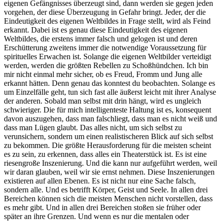
eigenen Gefängnisses überzeugt sind, dann werden sie gegen jeden
vorgehen, der diese Überzeugung in Gefahr bringt. Jeder, der die
Eindeutigkeit des eigenen Weltbildes in Frage stellt, wird als Feind
erkannt. Dabei ist es genau diese Eindeutigkeit des eigenen
Weltbildes, die erstens immer falsch und gelogen ist und deren
Erschütterung zweitens immer die notwendige Voraussetzung für
spirituelles Erwachen ist. Solange die eigenen Weltbilder verteidigt
werden, werden die größten Rebellen zu Schoßhündchen. Ich bin
mir nicht einmal mehr sicher, ob es Freud, Fromm und Jung alle
erkannt hätten. Denn genau das konntest du beobachten. Solange es
um Einzelfälle geht, tun sich fast alle äußerst leicht mit ihrer Analyse
der anderen. Sobald man selbst mit drin hängt, wird es ungleich
schwieriger. Die für mich intelligenteste Haltung ist es, konsequent
davon auszugehen, dass man falschliegt, dass man es nicht weiß und
dass man Lügen glaubt. Das alles nicht, um sich selbst zu
verunsichern, sondern um einen realistischeren Blick auf sich selbst
zu bekommen. Die größte Herausforderung für die meisten scheint
es zu sein, zu erkennen, dass alles ein Theaterstück ist. Es ist eine
riesengroße Inszenierung. Und die kann nur aufgeführt werden, weil
wir daran glauben, weil wir sie ernst nehmen. Diese Inszenierungen
existieren auf allen Ebenen. Es ist nicht nur eine Sache falsch,
sondern alle. Und es betrifft Körper, Geist und Seele. In allen drei
Bereichen können sich die meisten Menschen nicht vorstellen, dass
es mehr gibt. Und in allen drei Bereichen stoßen sie früher oder
später an ihre Grenzen. Und wenn es nur die mentalen oder