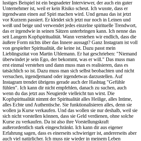
lustiges Beispiel ist ein begnadeter Interviewer, der auch ein guter
Unternehmer ist, weil er kein Risiko scheut. Ich wusste, dass er
irgendwann einen auf Spiri machen wird. Und genau das ist jetzt
vor Kurzem passiert. Er kleidet sich jetzt nur noch in Leinen und
weiß und beige und verwendet jedes einzelne spirituelle Trendwort,
das er irgendwie in seinen Sätzen unterbringen kann. Ich nenne das
seit Langem Kopfspiritualität. Wann verstehen wir endlich, dass die
äußere Form nichts über das Innere aussagt? Ganz Instagram ist voll
von gespielter Spiritualität, die keine ist. Dazu passt mein
Lieblingszitat von Martin Uhlemann. Er hat geschrieben: "Niemand
überwindet je sein Ego, der bekommt, was er will." Das muss man
erst einmal verstehen und dann muss man es realisieren, dass es
tatsächlich so ist. Dazu muss man sich selbst beobachten und nicht
versuchen, irgendjemand oder irgendetwas darzustellen. Auf
Instagram trendet übrigens gerade auch der Hashtag "Gefühle
fühlen". Ich kann dir nicht empfehlen, danach zu suchen, auch
wenn du das jetzt aus Neugierde vielleicht tun wirst. Die
Kopfspiritualität nimmt der Spiritualität alles Heilige, alles Intime,
alles Echte und Authentische. Sie funktionalisieren alles, denn sie
wollen ja Kurse verkaufen. Und das wollen sie nur deshalb, weil sie
sich nicht vorstellen können, dass sie Geld verdienen, ohne solche
Kurse zu verkaufen. Da ist also ihre Vorstellungskraft
außerordentlich stark eingeschränkt. Ich kann dir aus eigener
Erfahrung sagen, dass es einerseits schwieriger ist, andererseits aber
auch viel natürlicher. Ich muss nie wieder in meinem Leben