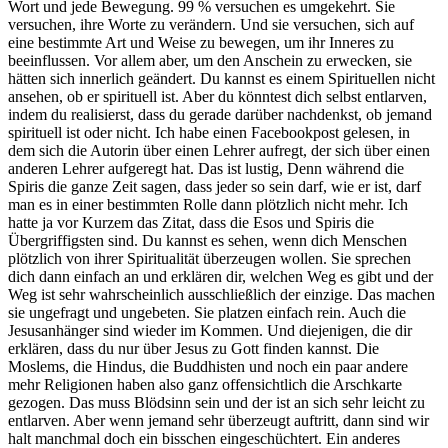
Wort und jede Bewegung. 99 % versuchen es umgekehrt. Sie
versuchen, ihre Worte zu verändern. Und sie versuchen, sich auf
eine bestimmte Art und Weise zu bewegen, um ihr Inneres zu
beeinflussen. Vor allem aber, um den Anschein zu erwecken, sie
hätten sich innerlich geändert. Du kannst es einem Spirituellen nicht
ansehen, ob er spirituell ist. Aber du könntest dich selbst entlarven,
indem du realisierst, dass du gerade darüber nachdenkst, ob jemand
spirituell ist oder nicht. Ich habe einen Facebookpost gelesen, in
dem sich die Autorin über einen Lehrer aufregt, der sich über einen
anderen Lehrer aufgeregt hat. Das ist lustig, Denn während die
Spiris die ganze Zeit sagen, dass jeder so sein darf, wie er ist, darf
man es in einer bestimmten Rolle dann plötzlich nicht mehr. Ich
hatte ja vor Kurzem das Zitat, dass die Esos und Spiris die
Übergriffigsten sind. Du kannst es sehen, wenn dich Menschen
plötzlich von ihrer Spiritualität überzeugen wollen. Sie sprechen
dich dann einfach an und erklären dir, welchen Weg es gibt und der
Weg ist sehr wahrscheinlich ausschließlich der einzige. Das machen
sie ungefragt und ungebeten. Sie platzen einfach rein. Auch die
Jesusanhänger sind wieder im Kommen. Und diejenigen, die dir
erklären, dass du nur über Jesus zu Gott finden kannst. Die
Moslems, die Hindus, die Buddhisten und noch ein paar andere
mehr Religionen haben also ganz offensichtlich die Arschkarte
gezogen. Das muss Blödsinn sein und der ist an sich sehr leicht zu
entlarven. Aber wenn jemand sehr überzeugt auftritt, dann sind wir
halt manchmal doch ein bisschen eingeschüchtert. Ein anderes