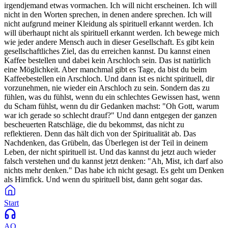
irgendjemand etwas vormachen. Ich will nicht erscheinen. Ich will
nicht in den Worten sprechen, in denen andere sprechen. Ich will
nicht aufgrund meiner Kleidung als spirituell erkannt werden. Ich
will überhaupt nicht als spirituell erkannt werden. Ich bewege mich
wie jeder andere Mensch auch in dieser Gesellschaft. Es gibt kein
gesellschaftliches Ziel, das du erreichen kannst. Du kannst einen
Kaffee bestellen und dabei kein Arschloch sein. Das ist natürlich
eine Möglichkeit. Aber manchmal gibt es Tage, da bist du beim
Kaffeebestellen ein Arschloch. Und dann ist es nicht spirituell, dir
vorzunehmen, nie wieder ein Arschloch zu sein. Sondern das zu
fühlen, was du fühlst, wenn du ein schlechtes Gewissen hast, wenn
du Scham fühlst, wenn du dir Gedanken machst: "Oh Gott, warum
war ich gerade so schlecht drauf?" Und dann entgegen der ganzen
bescheuerten Ratschläge, die du bekommst, das nicht zu
reflektieren. Denn das hält dich von der Spiritualität ab. Das
Nachdenken, das Grübeln, das Überlegen ist der Teil in deinem
Leben, der nicht spirituell ist. Und das kannst du jetzt auch wieder
falsch verstehen und du kannst jetzt denken: "Ah, Mist, ich darf also
nichts mehr denken." Das habe ich nicht gesagt. Es geht um Denken
als Hirnfick. Und wenn du spirituell bist, dann geht sogar das.
Start
AQ