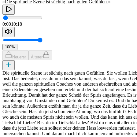
»Die spirituelle Szene ist süchtig nach guten Gefühlen.«
0:00
10:18
100
%
Neuerer
Älterer
Die spirituelle Szene ist süchtig nach guten Gefühlen. Sie wollen Lie
bist. Das bedeutet, dass du nur das sein kannst, was du bist, wenn G
weil die ganzen spirituellen Coaches von anderen abschreiben und absc
einen Erleuchteten gesehen und erlebt und der hat sich auf eine bestim
Erleuchtung. Damit hat der ganze Scheiß der Spiris angefangen. Es is
unabhängig von Umständen und Gefühlen? Du kennst es. Und du hast es
sein könnte. Außerdem erzählt man dir ja die ganze Zeit, dass du Lieb
Gleiche sein. Hast du jetzt schon eine Ahnung, wo das hinführt? Es führ
wo auch die meisten Spiris nicht sein wollen. Und das kann ich aus ei
Tiefschlaf Liebe? Bist du im Tiefschlaf alles? Bist du eins mit allem i
dass du jetzt Liebe sein solltest oder deinen Hass loswerden müsstest
untersuchen kannst. Und darauf macht dich kaum jemand aufmerksam. Li