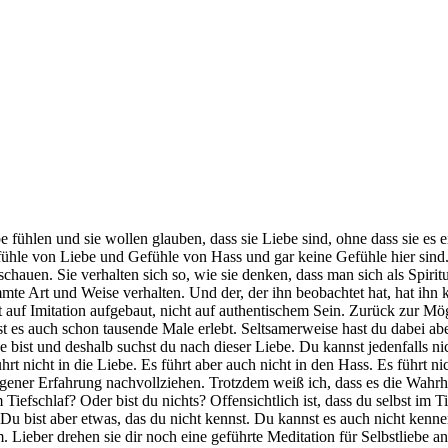
be fühlen und sie wollen glauben, dass sie Liebe sind, ohne dass sie es
efühle von Liebe und Gefühle von Hass und gar keine Gefühle hier sind
hauen. Sie verhalten sich so, wie sie denken, dass man sich als Spiritu
mte Art und Weise verhalten. Und der, der ihn beobachtet hat, hat ihn ko
t auf Imitation aufgebaut, nicht auf authentischem Sein. Zurück zur M
 auch schon tausende Male erlebt. Seltsamerweise hast du dabei aber 
e bist und deshalb suchst du nach dieser Liebe. Du kannst jedenfalls ni
t nicht in die Liebe. Es führt aber auch nicht in den Hass. Es führt nic
gener Erfahrung nachvollziehen. Trotzdem weiß ich, dass es die Wahrhei
m Tiefschlaf? Oder bist du nichts? Offensichtlich ist, dass du selbst im 
. Du bist aber etwas, das du nicht kennst. Du kannst es auch nicht ken
eber drehen sie dir noch eine geführte Meditation für Selbstliebe an,