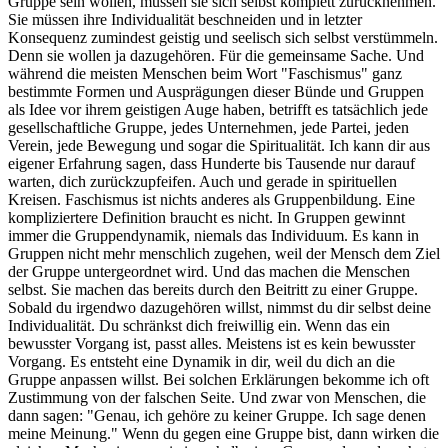
Gruppe sein wollen, müssen sie sich selbst komplett zurücknehmen.
Sie müssen ihre Individualität beschneiden und in letzter
Konsequenz zumindest geistig und seelisch sich selbst verstümmeln.
Denn sie wollen ja dazugehören. Für die gemeinsame Sache. Und
während die meisten Menschen beim Wort "Faschismus" ganz
bestimmte Formen und Ausprägungen dieser Bünde und Gruppen
als Idee vor ihrem geistigen Auge haben, betrifft es tatsächlich jede
gesellschaftliche Gruppe, jedes Unternehmen, jede Partei, jeden
Verein, jede Bewegung und sogar die Spiritualität. Ich kann dir aus
eigener Erfahrung sagen, dass Hunderte bis Tausende nur darauf
warten, dich zurückzupfeifen. Auch und gerade in spirituellen
Kreisen. Faschismus ist nichts anderes als Gruppenbildung. Eine
kompliziertere Definition braucht es nicht. In Gruppen gewinnt
immer die Gruppendynamik, niemals das Individuum. Es kann in
Gruppen nicht mehr menschlich zugehen, weil der Mensch dem Ziel
der Gruppe untergeordnet wird. Und das machen die Menschen
selbst. Sie machen das bereits durch den Beitritt zu einer Gruppe.
Sobald du irgendwo dazugehören willst, nimmst du dir selbst deine
Individualität. Du schränkst dich freiwillig ein. Wenn das ein
bewusster Vorgang ist, passt alles. Meistens ist es kein bewusster
Vorgang. Es entsteht eine Dynamik in dir, weil du dich an die
Gruppe anpassen willst. Bei solchen Erklärungen bekomme ich oft
Zustimmung von der falschen Seite. Und zwar von Menschen, die
dann sagen: "Genau, ich gehöre zu keiner Gruppe. Ich sage denen
meine Meinung." Wenn du gegen eine Gruppe bist, dann wirken die