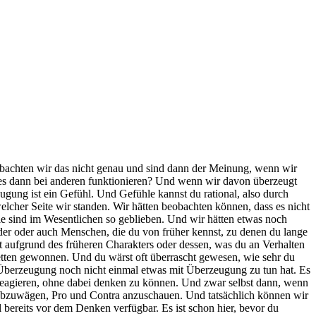
eobachten wir das nicht genau und sind dann der Meinung, wenn wir
 es dann bei anderen funktionieren? Und wenn wir davon überzeugt
gung ist ein Gefühl. Und Gefühle kannst du rational, also durch
lcher Seite wir standen. Wir hätten beobachten können, dass es nicht
e sind im Wesentlichen so geblieben. Und wir hätten etwas noch
eder oder auch Menschen, die du von früher kennst, zu denen du lange
st aufgrund des früheren Charakters oder dessen, was du an Verhalten
 Wetten gewonnen. Und du wärst oft überrascht gewesen, wie sehr du
 Überzeugung noch nicht einmal etwas mit Überzeugung zu tun hat. Es
 reagieren, ohne dabei denken zu können. Und zwar selbst dann, wenn
 abzuwägen, Pro und Contra anzuschauen. Und tatsächlich können wir
 bereits vor dem Denken verfügbar. Es ist schon hier, bevor du