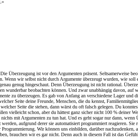
t.«
st. Die Überzeugung ist vor den Argumenten präsent. Seltsamerweise b
n. Wenn wir selbst nicht durch Argumente überzeugt wurden, wie soll
genau genug hingeschaut. Denn Überzeugung ist nicht rational. Überzeu
 Jahren wunderbar beobachten können. Und zwar unabhängig davon, auf we
umente zu überzeugen. Es gab von Anfang an verschiedene Lager und di
 welcher Seite deine Freunde, Menschen, die du kennst, Familienmitgli
 welcher Seite die stehen, dann wärst du oft falsch gelegen. Du konnte
ällen vielleicht schon, aber du hättest ganz sicher nicht 100 % deiner
r nichts mit Argumenten zu tun hat. Und es geht sogar nur dann, wenn
 werden, aufgrund derer sie automatisiert programmiert reagieren. Sie
der Programmierung. Wir können uns einbilden, darüber nachzudenken,
ben, brauchen wir es gar nicht. Denn auch in diesem Fall ist das Gefühl