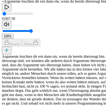
»Argumente leuchten dir erst dann ein, wenn du bereits überzeugt bis
0:00
7:30
100
%
Neuerer
Älterer
Argumente leuchten dir erst dann ein, wenn du bereits überzeugt bi
überzeugt sind, wir könnten alle anderen durch Argumente überzeuge
sind, dass die Argumente uns überzeugt haben, dann haben wir nicht 
Argumente nicht herstellen. Wir alle hätten das in den letzten vier
möglich ist, andere Menschen durch unsere tollen, ach so guten Arg
Verrückteres feststellen können. Wenn du wetten hättest müssen, auf
keinen Kontakt mehr hattest, wenn du also wetten hättest müssen, auf
beobachtet hast, nicht zu 100 % sagen, wo jemand steht. In einigen F
daneben liegst. Das geht wirklich nur, wenn Überzeugung absolut ga
geht nur dann, wenn in den Menschen alte Kindheitsgefühle ausgelöst
sie denken, dass sie gerade denken. Das ist sozusagen das Wunder 
es gar nicht. Und sobald wir nicht mehr in unserer Programmierung le