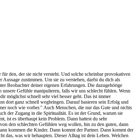
für den, der sie nicht versteht. Und solche scheinbar provokativen
r Aussage zustimmen. Um sie zu verstehen, darfst du dich als
guter Beobachter deiner eigenen Erfahrungen. Die dazugehörige
n unsere Gefühle manipulieren, falls wir uns schlecht fühlen. Wenn
 möglichst schnell sehr viel besser geht. Das ist immer
on dort ganz schnell wegbringen. Darauf basieren sein Erfolg und
immer noch wie vorher." Auch Menschen, die nur das Gute und nichts
ch der Zugang in die Spiritualität. Es ist der Grund, warum sie
t, ist es überhaupt kein Problem. Dann hattest du sehr
von den schlechten Gefühlen weg wollen, hin zu den guten, dann
nd dann kommen die Kinder. Dann kommt der Partner. Dann kommt der
cht das, was wir behaupten. Dieser Alltag ist dein Leben. Welchen