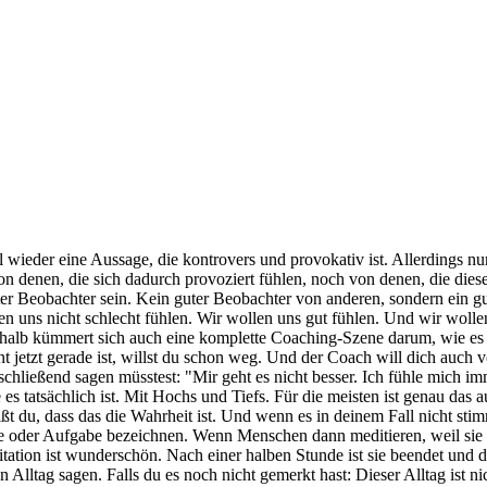
wieder eine Aussage, die kontrovers und provokativ ist. Allerdings nur 
n denen, die sich dadurch provoziert fühlen, noch von denen, die diese
guter Beobachter sein. Kein guter Beobachter von anderen, sondern ein 
n uns nicht schlecht fühlen. Wir wollen uns gut fühlen. Und wir wolle
alb kümmert sich auch eine komplette Coaching-Szene darum, wie es dir
 jetzt gerade ist, willst du schon weg. Und der Coach will dich auch v
schließend sagen müsstest: "Mir geht es nicht besser. Ich fühle mich 
tatsächlich ist. Mit Hochs und Tiefs. Für die meisten ist genau das au
du, dass das die Wahrheit ist. Und wenn es in deinem Fall nicht stimm
 oder Aufgabe bezeichnen. Wenn Menschen dann meditieren, weil sie 
ditation ist wunderschön. Nach einer halben Stunde ist sie beendet u
Alltag sagen. Falls du es noch nicht gemerkt hast: Dieser Alltag ist ni