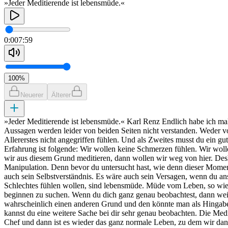
»Jeder Meditierende ist lebensmüde.«
0:00
7:59
100
%
Neuerer
Älterer
»Jeder Meditierende ist lebensmüde.« Karl Renz Endlich habe ich mal 
Aussagen werden leider von beiden Seiten nicht verstanden. Weder vo
Allererstes nicht angegriffen fühlen. Und als Zweites musst du ein 
Erfahrung ist folgende: Wir wollen keine Schmerzen fühlen. Wir wolle
wir aus diesem Grund meditieren, dann wollen wir weg von hier. Desh
Manipulation. Denn bevor du untersucht hast, wie denn dieser Moment
auch sein Selbstverständnis. Es wäre auch sein Versagen, wenn du an
Schlechtes fühlen wollen, sind lebensmüde. Müde vom Leben, so wie es 
beginnen zu suchen. Wenn du dich ganz genau beobachtest, dann weißt 
wahrscheinlich einen anderen Grund und den könnte man als Hingabe
kannst du eine weitere Sache bei dir sehr genau beobachten. Die Me
Chef und dann ist es wieder das ganz normale Leben, zu dem wir dann 