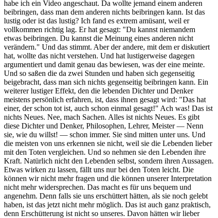
habe ich ein Video angeschaut. Da wollte jemand einem anderen
beibringen, dass man dem anderen nichts beibringen kann. Ist das
lustig oder ist das lustig? Ich fand es extrem amüsant, weil er
vollkommen richtig lag. Er hat gesagt: "Du kannst niemandem
etwas beibringen. Du kannst die Meinung eines anderen nicht
verändern." Und das stimmt. Aber der andere, mit dem er diskutiert
hat, wollte das nicht verstehen. Und hat lustigerweise dagegen
argumentiert und damit genau das bewiesen, was der eine meinte.
Und so saßen die da zwei Stunden und haben sich gegenseitig
beigebracht, dass man sich nichts gegenseitig beibringen kann. Ein
weiterer lustiger Effekt, den die lebenden Dichter und Denker
meistens persönlich erfahren, ist, dass ihnen gesagt wird: "Das hat
einer, der schon tot ist, auch schon einmal gesagt!" Ach was! Das ist
nichts Neues. Nee, mach Sachen. Alles ist nichts Neues. Es gibt
diese Dichter und Denker, Philosophen, Lehrer, Meister — Nenn
sie, wie du willst! — schon immer. Sie sind mitten unter uns. Und
die meisten von uns erkennen sie nicht, weil sie die Lebenden lieber
mit den Toten vergleichen. Und so nehmen sie den Lebenden ihre
Kraft. Natürlich nicht den Lebenden selbst, sondern ihren Aussagen.
Etwas wirken zu lassen, fällt uns nur bei den Toten leicht. Die
können wir nicht mehr fragen und die können unserer Interpretation
nicht mehr widersprechen. Das macht es für uns bequem und
angenehm. Denn falls sie uns erschüttert hätten, als sie noch gelebt
haben, ist das jetzt nicht mehr möglich. Das ist auch ganz praktisch,
denn Erschütterung ist nicht so unseres. Davon hätten wir lieber