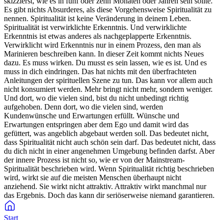
skizzierst, wie es in fünf oder zehn Monaten oder Jahren sein sollte.
Es gibt nichts Absurderes, als diese Vorgehensweise Spiritualität zu
nennen. Spiritualität ist keine Veränderung in deinem Leben.
Spiritualität ist verwirklichte Erkenntnis. Und verwirklichte
Erkenntnis ist etwas anderes als nachgeplapperte Erkenntnis.
Verwirklicht wird Erkenntnis nur in einem Prozess, den man als
Marinieren beschreiben kann. In dieser Zeit kommt nichts Neues
dazu. Es muss wirken. Du musst es sein lassen, wie es ist. Und es
muss in dich eindringen. Das hat nichts mit den überfrachteten
Anleitungen der spirituellen Szene zu tun. Das kann vor allem auch
nicht konsumiert werden. Mehr bringt nicht mehr, sondern weniger.
Und dort, wo die vielen sind, bist du nicht unbedingt richtig
aufgehoben. Denn dort, wo die vielen sind, werden
Kundenwünsche und Erwartungen erfüllt. Wünsche und
Erwartungen entspringen aber dem Ego und damit wird das
gefüttert, was angeblich abgebaut werden soll. Das bedeutet nicht,
dass Spiritualität nicht auch schön sein darf. Das bedeutet nicht, dass
du dich nicht in einer angenehmen Umgebung befinden darfst. Aber
der innere Prozess ist nicht so, wie er von der Mainstream-
Spiritualität beschrieben wird. Wenn Spiritualität richtig beschrieben
wird, wirkt sie auf die meisten Menschen überhaupt nicht
anziehend. Sie wirkt nicht attraktiv. Attraktiv wirkt manchmal nur
das Ergebnis. Doch das kann dir seriöserweise niemand garantieren.
Start