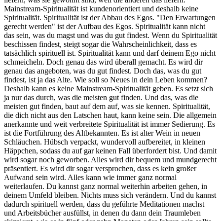
Mainstream-Spiritualität ist kundenorientiert und deshalb keine
Spiritualität. Spiritualität ist der Abbau des Egos. "Den Erwartungen
gerecht werden" ist der Aufbau des Egos. Spiritualität kann nicht
das sein, was du magst und was du gut findest. Wenn du Spiritualität
beschissen findest, steigt sogar die Wahrscheinlichkeit, dass es
tatsächlich spirituell ist. Spiritualität kann und darf deinem Ego nicht
schmeicheln. Doch genau das wird überall gemacht. Es wird dir
genau das angeboten, was du gut findest. Doch das, was du gut
findest, ist ja das Alte. Wie soll so Neues in dein Leben kommen?
Deshalb kann es keine Mainstream-Spiritualität geben. Es setzt sich
ja nur das durch, was die meisten gut finden. Und das, was die
meisten gut finden, baut auf dem auf, was sie kennen. Spiritualität,
die dich nicht aus den Latschen haut, kann keine sein. Die allgemein
anerkannte und weit verbreitete Spiritualität ist immer Sedierung. Es
ist die Fortführung des Altbekannten. Es ist alter Wein in neuen
Schläuchen. Hübsch verpackt, wundervoll aufbereitet, in kleinen
Häppchen, sodass du auf gar keinen Fall überfordert bist. Und damit
wird sogar noch geworben. Alles wird dir bequem und mundgerecht
präsentiert. Es wird dir sogar versprochen, dass es kein großer
Aufwand sein wird. Alles kann wie immer ganz normal
weiterlaufen. Du kannst ganz normal weiterhin arbeiten gehen, in
deinem Umfeld bleiben. Nichts muss sich verändern. Und du kannst
dadurch spirituell werden, dass du geführte Meditationen machst
und Arbeitsbücher ausfüllst, in denen du dann dein Traumleben