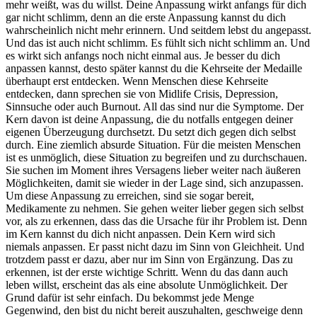
mehr weißt, was du willst. Deine Anpassung wirkt anfangs für dich
gar nicht schlimm, denn an die erste Anpassung kannst du dich
wahrscheinlich nicht mehr erinnern. Und seitdem lebst du angepasst.
Und das ist auch nicht schlimm. Es fühlt sich nicht schlimm an. Und
es wirkt sich anfangs noch nicht einmal aus. Je besser du dich
anpassen kannst, desto später kannst du die Kehrseite der Medaille
überhaupt erst entdecken. Wenn Menschen diese Kehrseite
entdecken, dann sprechen sie von Midlife Crisis, Depression,
Sinnsuche oder auch Burnout. All das sind nur die Symptome. Der
Kern davon ist deine Anpassung, die du notfalls entgegen deiner
eigenen Überzeugung durchsetzt. Du setzt dich gegen dich selbst
durch. Eine ziemlich absurde Situation. Für die meisten Menschen
ist es unmöglich, diese Situation zu begreifen und zu durchschauen.
Sie suchen im Moment ihres Versagens lieber weiter nach äußeren
Möglichkeiten, damit sie wieder in der Lage sind, sich anzupassen.
Um diese Anpassung zu erreichen, sind sie sogar bereit,
Medikamente zu nehmen. Sie gehen weiter lieber gegen sich selbst
vor, als zu erkennen, dass das die Ursache für ihr Problem ist. Denn
im Kern kannst du dich nicht anpassen. Dein Kern wird sich
niemals anpassen. Er passt nicht dazu im Sinn von Gleichheit. Und
trotzdem passt er dazu, aber nur im Sinn von Ergänzung. Das zu
erkennen, ist der erste wichtige Schritt. Wenn du das dann auch
leben willst, erscheint das als eine absolute Unmöglichkeit. Der
Grund dafür ist sehr einfach. Du bekommst jede Menge
Gegenwind, den bist du nicht bereit auszuhalten, geschweige denn