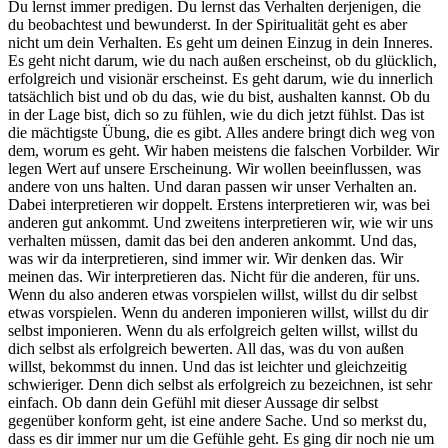
Du lernst immer predigen. Du lernst das Verhalten derjenigen, die
du beobachtest und bewunderst. In der Spiritualität geht es aber
nicht um dein Verhalten. Es geht um deinen Einzug in dein Inneres.
Es geht nicht darum, wie du nach außen erscheinst, ob du glücklich,
erfolgreich und visionär erscheinst. Es geht darum, wie du innerlich
tatsächlich bist und ob du das, wie du bist, aushalten kannst. Ob du
in der Lage bist, dich so zu fühlen, wie du dich jetzt fühlst. Das ist
die mächtigste Übung, die es gibt. Alles andere bringt dich weg von
dem, worum es geht. Wir haben meistens die falschen Vorbilder. Wir
legen Wert auf unsere Erscheinung. Wir wollen beeinflussen, was
andere von uns halten. Und daran passen wir unser Verhalten an.
Dabei interpretieren wir doppelt. Erstens interpretieren wir, was bei
anderen gut ankommt. Und zweitens interpretieren wir, wie wir uns
verhalten müssen, damit das bei den anderen ankommt. Und das,
was wir da interpretieren, sind immer wir. Wir denken das. Wir
meinen das. Wir interpretieren das. Nicht für die anderen, für uns.
Wenn du also anderen etwas vorspielen willst, willst du dir selbst
etwas vorspielen. Wenn du anderen imponieren willst, willst du dir
selbst imponieren. Wenn du als erfolgreich gelten willst, willst du
dich selbst als erfolgreich bewerten. All das, was du von außen
willst, bekommst du innen. Und das ist leichter und gleichzeitig
schwieriger. Denn dich selbst als erfolgreich zu bezeichnen, ist sehr
einfach. Ob dann dein Gefühl mit dieser Aussage dir selbst
gegenüber konform geht, ist eine andere Sache. Und so merkst du,
dass es dir immer nur um die Gefühle geht. Es ging dir noch nie um