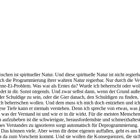
en ist spiritueller Natur. Und diese spirituelle Natur ist nicht regierb
rch die Programmierung ihrer wahren Natur regierbar. Nur durch die V
nne-Ei-Problem. Was war als Erstes da? Wurde ich beherrscht oder wo
det in dir. Sonst nirgends. Und zwar selbst dann, wenn der Grund außerha
der Schuldige zu sein, oder die Gier danach, den Schuldigen zu finden, 
ich beherrschen wollen. Und dem muss ich mich doch entziehen und ich 
se Tiefe kann er niemals verstehen. Denn ich spreche von etwas, was je
was der Verstand ist und wie er in dir wirkt. Für die meisten Menschen
tion aufzuheben ist die schwierigste, herausforderndste und schmerzhaft
nes Verstandes zu ignorieren sorgt automatisch für Deprogrammierung.
. Das können viele. Aber wenn dir deine eigenen auffallen, geht es ans
s da zum Vorschein kommt. Und sie wollen die Konsequenzen, die sich 