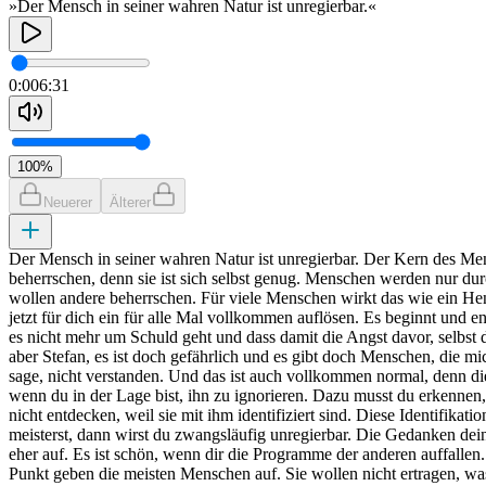
»Der Mensch in seiner wahren Natur ist unregierbar.«
0:00
6:31
100
%
Neuerer
Älterer
Der Mensch in seiner wahren Natur ist unregierbar. Der Kern des Mensch
beherrschen, denn sie ist sich selbst genug. Menschen werden nur du
wollen andere beherrschen. Für viele Menschen wirkt das wie ein He
jetzt für dich ein für alle Mal vollkommen auflösen. Es beginnt und en
es nicht mehr um Schuld geht und dass damit die Angst davor, selbst 
aber Stefan, es ist doch gefährlich und es gibt doch Menschen, die m
sage, nicht verstanden. Und das ist auch vollkommen normal, denn die
wenn du in der Lage bist, ihn zu ignorieren. Dazu musst du erkennen, 
nicht entdecken, weil sie mit ihm identifiziert sind. Diese Identifika
meisterst, dann wirst du zwangsläufig unregierbar. Die Gedanken dei
eher auf. Es ist schön, wenn dir die Programme der anderen auffallen
Punkt geben die meisten Menschen auf. Sie wollen nicht ertragen, wa