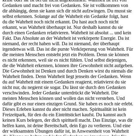
Gedanken und macht frei von Gedanken. Sie ist vollkommen von
dir abhängig, denn sie kann sich dir nicht aufzwingen. Du musst sie
selbst erkennen. Solange auf die Wahrheit ein Gedanke folgt, hast
du die Wahrheit noch nicht erkannt. Du hast auch noch nicht
erkannt, was Wahrheit überhaupt ist. Nur deshalb kannst du sie
durch einen Gedanken relativieren. Wahrheit ist absolut ... und kein
Fakt. Das Absolute an der Wahrheit ist verkörperte Energie. Da ist
niemand, der recht haben will. Da ist niemand, der überhaupt
irgendetwas will. Das ist die purste Verkörperung von Wahrheit. Für
die meisten Menschen entsteht jetzt ein Problem. Denn sie können
es nicht erkennen, weil sie es nicht fühlen. Und selbst diejenigen,
die die Wahrheit erkennen, können ihre Gewohnheit nicht aufgeben.
Die Gewohnheit ist Denken und durch Denken wirst du niemals die
Wahrheit finden. Denn Wahrheit liegt jenseits der Gedanken. Wenn
du auf Wahrheit mit einem Gedanken reagierst, relativierst du sie
nicht nur, du negierst sie sogar. Du lässt sie durch den Gedanken
verschwinden. Jeder Gedanke unterdrückt die Wahrheit. Die
meisten Menschen können und wollen das nicht verstehen. Und
dafür gibt es nur einen einzigen Grund. Sie haben es noch nie erlebt.
Dieses Erleben kannst du aber nicht machen. Spiritualität ist kein
Freizeitpark, für den du ein Eintrittsticket kaufst. Du kannst auch
keinen Kurs belegen, der dich spirituell macht. Das Einzige, was dir
helfen kann, ist deine Bereitschaft, dein Ego zu verlieren. Und eine
der wirksamsten Übungen dafür ist, in Anwesenheit von Wahrheit