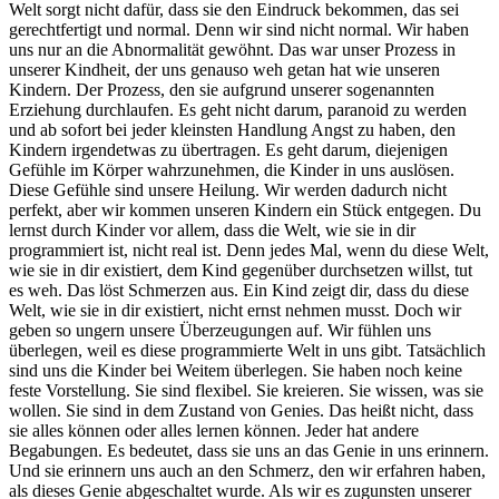
Welt sorgt nicht dafür, dass sie den Eindruck bekommen, das sei
gerechtfertigt und normal. Denn wir sind nicht normal. Wir haben
uns nur an die Abnormalität gewöhnt. Das war unser Prozess in
unserer Kindheit, der uns genauso weh getan hat wie unseren
Kindern. Der Prozess, den sie aufgrund unserer sogenannten
Erziehung durchlaufen. Es geht nicht darum, paranoid zu werden
und ab sofort bei jeder kleinsten Handlung Angst zu haben, den
Kindern irgendetwas zu übertragen. Es geht darum, diejenigen
Gefühle im Körper wahrzunehmen, die Kinder in uns auslösen.
Diese Gefühle sind unsere Heilung. Wir werden dadurch nicht
perfekt, aber wir kommen unseren Kindern ein Stück entgegen. Du
lernst durch Kinder vor allem, dass die Welt, wie sie in dir
programmiert ist, nicht real ist. Denn jedes Mal, wenn du diese Welt,
wie sie in dir existiert, dem Kind gegenüber durchsetzen willst, tut
es weh. Das löst Schmerzen aus. Ein Kind zeigt dir, dass du diese
Welt, wie sie in dir existiert, nicht ernst nehmen musst. Doch wir
geben so ungern unsere Überzeugungen auf. Wir fühlen uns
überlegen, weil es diese programmierte Welt in uns gibt. Tatsächlich
sind uns die Kinder bei Weitem überlegen. Sie haben noch keine
feste Vorstellung. Sie sind flexibel. Sie kreieren. Sie wissen, was sie
wollen. Sie sind in dem Zustand von Genies. Das heißt nicht, dass
sie alles können oder alles lernen können. Jeder hat andere
Begabungen. Es bedeutet, dass sie uns an das Genie in uns erinnern.
Und sie erinnern uns auch an den Schmerz, den wir erfahren haben,
als dieses Genie abgeschaltet wurde. Als wir es zugunsten unserer