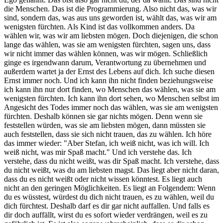
die Menschen. Das ist die Programmierung. Also nicht das, was wir
sind, sondern das, was aus uns geworden ist, wählt das, was wir am
wenigsten fürchten. Als Kind ist das vollkommen anders. Da
wählen wir, was wir am liebsten mögen. Doch diejenigen, die schon
lange das wählen, was sie am wenigsten fürchten, sagen uns, dass
wir nicht immer das wählen können, was wir mögen. Schließlich
ginge es irgendwann darum, Verantwortung zu übernehmen und
außerdem wartet ja der Ernst des Lebens auf dich. Ich suche diesen
Ernst immer noch. Und ich kann ihn nicht finden beziehungsweise
ich kann ihn nur dort finden, wo Menschen das wählen, was sie am
wenigsten fürchten. Ich kann ihn dort sehen, wo Menschen selbst im
Angesicht des Todes immer noch das wählen, was sie am wenigsten
fürchten. Deshalb können sie gar nichts mögen. Denn wenn sie
feststellen würden, was sie am liebsten mögen, dann müssten sie
auch feststellen, dass sie sich nicht trauen, das zu wählen. Ich höre
das immer wieder: "Aber Stefan, ich weiß nicht, was ich will. Ich
weiß nicht, was mir Spaß macht." Und ich verstehe das. Ich
verstehe, dass du nicht weißt, was dir Spaß macht. Ich verstehe, dass
du nicht weißt, was du am liebsten magst. Das liegt aber nicht daran,
dass du es nicht weißt oder nicht wissen könntest. Es liegt auch
nicht an den geringen Möglichkeiten. Es liegt an Folgendem: Wenn
du es wüsstest, würdest du dich nicht trauen, es zu wählen, weil du
dich fürchtest. Deshalb darf es dir gar nicht auffallen. Und falls es
dir doch auffällt, wirst du es sofort wieder verdrängen, weil es zu