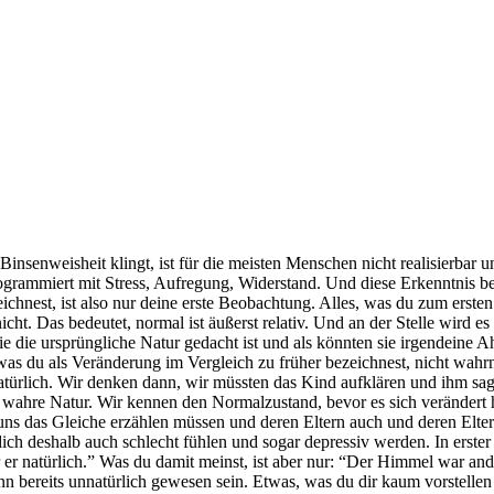
insenweisheit klingt, ist für die meisten Menschen nicht realisierbar u
ogrammiert mit Stress, Aufregung, Widerstand. Und diese Erkenntnis be
chnest, ist also nur deine erste Beobachtung. Alles, was du zum erste
t. Das bedeutet, normal ist äußerst relativ. Und an der Stelle wird es 
 wie die ursprüngliche Natur gedacht ist und als könnten sie irgendeine
 was du als Veränderung im Vergleich zu früher bezeichnest, nicht wahr
atürlich. Wir denken dann, wir müssten das Kind aufklären und ihm sag
die wahre Natur. Wir kennen den Normalzustand, bevor es sich verändert 
uns das Gleiche erzählen müssen und deren Eltern auch und deren Elter
 dich deshalb auch schlecht fühlen und sogar depressiv werden. In erste
r natürlich.” Was du damit meinst, ist aber nur: “Der Himmel war ander
n bereits unnatürlich gewesen sein. Etwas, was du dir kaum vorstellen