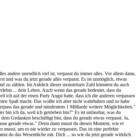
 andere unendlich viel ist, verpasst du immer alles. Vor allem dann,
t und was du jetzt gerade alles verpasst. Es ist unmöglich, etwas
ernd zu zählen. Im Anblick dieser monströsen Zahl könntest du auch
erlebst ... dein Leben. Auch wenn das gerade bedeutet, dass du
il ich auf der einen Party Angst hatte, dass ich die anderen verpassen
echten Spaß macht. Das wollte ich aber nicht wahrhaben und so habe
verpass das gerade und mindestens 1 Milliarde weitere Möglichkeiten."
 bin ich da, weil ich getrieben bin?" Es ist unfassbar, was du
t dem Gedanken beschäftigt bist, dass du gerade etwas verpasst. Ja,
rpasse gerade etwas." Denn dann musst du diesen Moment, wie er
n musst, um es nie wieder zu verpassen. Das ist eine perfekte
st du das Wesentliche mit. Dich ... so wie du jetzt gerade wirklich