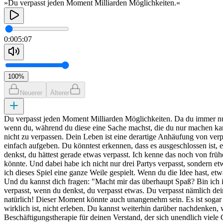
»Du verpasst jeden Moment Milliarden Möglichkeiten.«
0:00
5:07
100
%
Neuerer
Älterer
Du verpasst jeden Moment Milliarden Möglichkeiten. Da du immer nur 
wenn du, während du diese eine Sache machst, die du nur machen kanns
nicht zu verpassen. Dein Leben ist eine derartige Anhäufung von verp
einfach aufgeben. Du könntest erkennen, dass es ausgeschlossen ist, 
denkst, du hättest gerade etwas verpasst. Ich kenne das noch von früh
könnte. Und dabei habe ich nicht nur drei Partys verpasst, sondern e
ich dieses Spiel eine ganze Weile gespielt. Wenn du die Idee hast, e
Und du kannst dich fragen: "Macht mir das überhaupt Spaß? Bin ich in
verpasst, wenn du denkst, du verpasst etwas. Du verpasst nämlich dein
natürlich! Dieser Moment könnte auch unangenehm sein. Es ist sogar
wirklich ist, nicht erleben. Du kannst weiterhin darüber nachdenken,
Beschäftigungstherapie für deinen Verstand, der sich unendlich viele