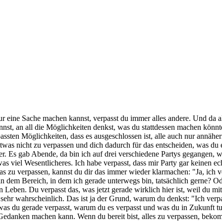
eine Sache machen kannst, verpasst du immer alles andere. Und da alles
t, an all die Möglichkeiten denkst, was du stattdessen machen könntes
assten Möglichkeiten, dass es ausgeschlossen ist, alle auch nur annäh
etwas nicht zu verpassen und dich dadurch für das entscheiden, was du 
er. Es gab Abende, da bin ich auf drei verschiedene Partys gegangen, we
twas viel Wesentlicheres. Ich habe verpasst, dass mir Party gar keinen 
twas zu verpassen, kannst du dir das immer wieder klarmachen: "Ja, ich 
 dem Bereich, in dem ich gerade unterwegs bin, tatsächlich gerne? Oder
 Leben. Du verpasst das, was jetzt gerade wirklich hier ist, weil du mi
 sehr wahrscheinlich. Das ist ja der Grund, warum du denkst: "Ich ve
 was du gerade verpasst, warum du es verpasst und was du in Zukunft tu
 Gedanken machen kann. Wenn du bereit bist, alles zu verpassen, bekomm