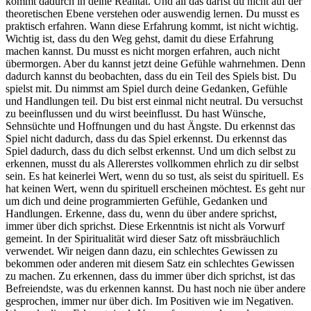
kommt dadurch in deine Realität. Und all das darfst du nicht auf der
theoretischen Ebene verstehen oder auswendig lernen. Du musst es
praktisch erfahren. Wann diese Erfahrung kommt, ist nicht wichtig.
Wichtig ist, dass du den Weg gehst, damit du diese Erfahrung
machen kannst. Du musst es nicht morgen erfahren, auch nicht
übermorgen. Aber du kannst jetzt deine Gefühle wahrnehmen. Denn
dadurch kannst du beobachten, dass du ein Teil des Spiels bist. Du
spielst mit. Du nimmst am Spiel durch deine Gedanken, Gefühle
und Handlungen teil. Du bist erst einmal nicht neutral. Du versuchst
zu beeinflussen und du wirst beeinflusst. Du hast Wünsche,
Sehnsüchte und Hoffnungen und du hast Ängste. Du erkennst das
Spiel nicht dadurch, dass du das Spiel erkennst. Du erkennst das
Spiel dadurch, dass du dich selbst erkennst. Und um dich selbst zu
erkennen, musst du als Allererstes vollkommen ehrlich zu dir selbst
sein. Es hat keinerlei Wert, wenn du so tust, als seist du spirituell. Es
hat keinen Wert, wenn du spirituell erscheinen möchtest. Es geht nur
um dich und deine programmierten Gefühle, Gedanken und
Handlungen. Erkenne, dass du, wenn du über andere sprichst,
immer über dich sprichst. Diese Erkenntnis ist nicht als Vorwurf
gemeint. In der Spiritualität wird dieser Satz oft missbräuchlich
verwendet. Wir neigen dann dazu, ein schlechtes Gewissen zu
bekommen oder anderen mit diesem Satz ein schlechtes Gewissen
zu machen. Zu erkennen, dass du immer über dich sprichst, ist das
Befreiendste, was du erkennen kannst. Du hast noch nie über andere
gesprochen, immer nur über dich. Im Positiven wie im Negativen.