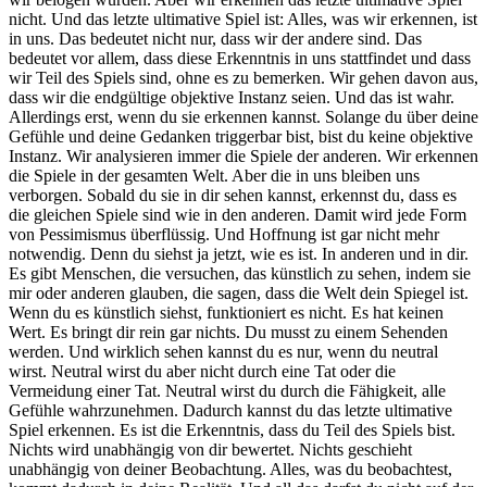
nicht. Und das letzte ultimative Spiel ist: Alles, was wir erkennen, ist
in uns. Das bedeutet nicht nur, dass wir der andere sind. Das
bedeutet vor allem, dass diese Erkenntnis in uns stattfindet und dass
wir Teil des Spiels sind, ohne es zu bemerken. Wir gehen davon aus,
dass wir die endgültige objektive Instanz seien. Und das ist wahr.
Allerdings erst, wenn du sie erkennen kannst. Solange du über deine
Gefühle und deine Gedanken triggerbar bist, bist du keine objektive
Instanz. Wir analysieren immer die Spiele der anderen. Wir erkennen
die Spiele in der gesamten Welt. Aber die in uns bleiben uns
verborgen. Sobald du sie in dir sehen kannst, erkennst du, dass es
die gleichen Spiele sind wie in den anderen. Damit wird jede Form
von Pessimismus überflüssig. Und Hoffnung ist gar nicht mehr
notwendig. Denn du siehst ja jetzt, wie es ist. In anderen und in dir.
Es gibt Menschen, die versuchen, das künstlich zu sehen, indem sie
mir oder anderen glauben, die sagen, dass die Welt dein Spiegel ist.
Wenn du es künstlich siehst, funktioniert es nicht. Es hat keinen
Wert. Es bringt dir rein gar nichts. Du musst zu einem Sehenden
werden. Und wirklich sehen kannst du es nur, wenn du neutral
wirst. Neutral wirst du aber nicht durch eine Tat oder die
Vermeidung einer Tat. Neutral wirst du durch die Fähigkeit, alle
Gefühle wahrzunehmen. Dadurch kannst du das letzte ultimative
Spiel erkennen. Es ist die Erkenntnis, dass du Teil des Spiels bist.
Nichts wird unabhängig von dir bewertet. Nichts geschieht
unabhängig von deiner Beobachtung. Alles, was du beobachtest,